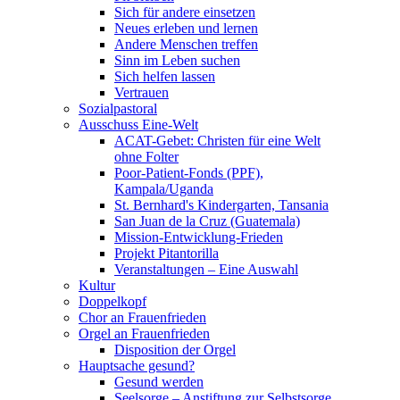
Sich für andere einsetzen
Neues erleben und lernen
Andere Menschen treffen
Sinn im Leben suchen
Sich helfen lassen
Vertrauen
Sozialpastoral
Ausschuss Eine-Welt
ACAT-Gebet: Christen für eine Welt
ohne Folter
Poor-Patient-Fonds (PPF),
Kampala/Uganda
St. Bernhard's Kindergarten, Tansania
San Juan de la Cruz (Guatemala)
Mission-Entwicklung-Frieden
Projekt Pitantorilla
Veranstaltungen – Eine Auswahl
Kultur
Doppelkopf
Chor an Frauenfrieden
Orgel an Frauenfrieden
Disposition der Orgel
Hauptsache gesund?
Gesund werden
Seelsorge – Anstiftung zur Selbstsorge