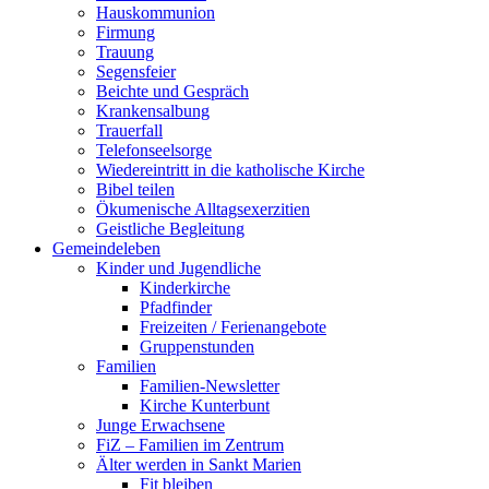
Hauskommunion
Firmung
Trauung
Segensfeier
Beichte und Gespräch
Krankensalbung
Trauerfall
Telefonseelsorge
Wiedereintritt in die katholische Kirche
Bibel teilen
Ökumenische Alltagsexerzitien
Geistliche Begleitung
Gemeindeleben
Kinder und Jugendliche
Kinderkirche
Pfadfinder
Freizeiten / Ferienangebote
Gruppenstunden
Familien
Familien-Newsletter
Kirche Kunterbunt
Junge Erwachsene
FiZ – Familien im Zentrum
Älter werden in Sankt Marien
Fit bleiben