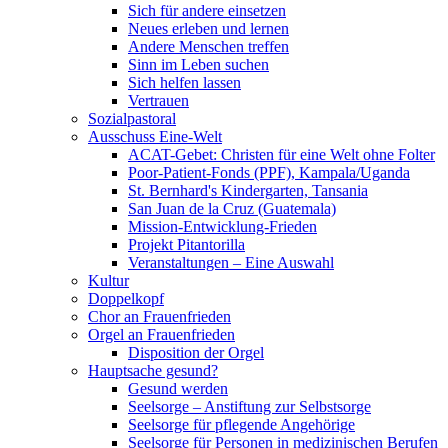
Sich für andere einsetzen
Neues erleben und lernen
Andere Menschen treffen
Sinn im Leben suchen
Sich helfen lassen
Vertrauen
Sozialpastoral
Ausschuss Eine-Welt
ACAT-Gebet: Christen für eine Welt ohne Folter
Poor-Patient-Fonds (PPF), Kampala/Uganda
St. Bernhard's Kindergarten, Tansania
San Juan de la Cruz (Guatemala)
Mission-Entwicklung-Frieden
Projekt Pitantorilla
Veranstaltungen – Eine Auswahl
Kultur
Doppelkopf
Chor an Frauenfrieden
Orgel an Frauenfrieden
Disposition der Orgel
Hauptsache gesund?
Gesund werden
Seelsorge – Anstiftung zur Selbstsorge
Seelsorge für pflegende Angehörige
Seelsorge für Personen in medizinischen Berufen