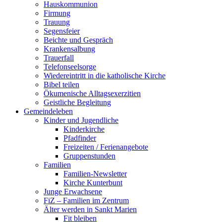
Hauskommunion
Firmung
Trauung
Segensfeier
Beichte und Gespräch
Krankensalbung
Trauerfall
Telefonseelsorge
Wiedereintritt in die katholische Kirche
Bibel teilen
Ökumenische Alltagsexerzitien
Geistliche Begleitung
Gemeindeleben
Kinder und Jugendliche
Kinderkirche
Pfadfinder
Freizeiten / Ferienangebote
Gruppenstunden
Familien
Familien-Newsletter
Kirche Kunterbunt
Junge Erwachsene
FiZ – Familien im Zentrum
Älter werden in Sankt Marien
Fit bleiben