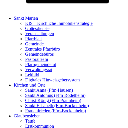
Sankt Marien
KIS – Kirchliche Immobilienstrategie
Gottesdienste
Veranstaltungen
Pfarrblatt
Gemeinde
Zentrales Pfarrbüro
Gemeindebüros
Pastoralteam
Pfarrgemeinderat
Verwaltungsrat
Leitbild
Digitales Hinweisgebersystem
Kirchen und Orte
Sankt Anna (Ffm-Hausen)
Sankt Antonius (Ffm-Rödelheim)
Christ-König (Ffm-Praunheim)
Sankt Elisabeth (Ffm-Bockenheim)
Frauenfrieden (Ffm-Bockenheim)
Glaubensleben
Taufe
Erstkommunion