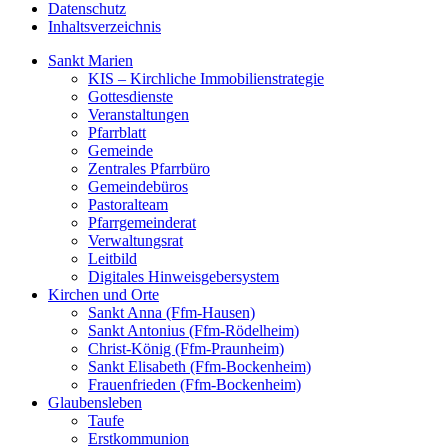
Datenschutz
Inhaltsverzeichnis
Sankt Marien
KIS – Kirchliche Immobilienstrategie
Gottesdienste
Veranstaltungen
Pfarrblatt
Gemeinde
Zentrales Pfarrbüro
Gemeindebüros
Pastoralteam
Pfarrgemeinderat
Verwaltungsrat
Leitbild
Digitales Hinweisgebersystem
Kirchen und Orte
Sankt Anna (Ffm-Hausen)
Sankt Antonius (Ffm-Rödelheim)
Christ-König (Ffm-Praunheim)
Sankt Elisabeth (Ffm-Bockenheim)
Frauenfrieden (Ffm-Bockenheim)
Glaubensleben
Taufe
Erstkommunion