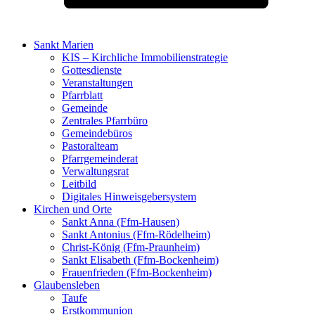
Sankt Marien
KIS – Kirchliche Immobilienstrategie
Gottesdienste
Veranstaltungen
Pfarrblatt
Gemeinde
Zentrales Pfarrbüro
Gemeindebüros
Pastoralteam
Pfarrgemeinderat
Verwaltungsrat
Leitbild
Digitales Hinweisgebersystem
Kirchen und Orte
Sankt Anna (Ffm-Hausen)
Sankt Antonius (Ffm-Rödelheim)
Christ-König (Ffm-Praunheim)
Sankt Elisabeth (Ffm-Bockenheim)
Frauenfrieden (Ffm-Bockenheim)
Glaubensleben
Taufe
Erstkommunion