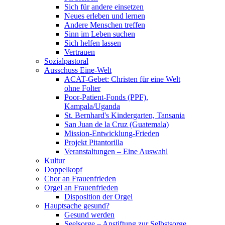
Sich für andere einsetzen
Neues erleben und lernen
Andere Menschen treffen
Sinn im Leben suchen
Sich helfen lassen
Vertrauen
Sozialpastoral
Ausschuss Eine-Welt
ACAT-Gebet: Christen für eine Welt
ohne Folter
Poor-Patient-Fonds (PPF),
Kampala/Uganda
St. Bernhard's Kindergarten, Tansania
San Juan de la Cruz (Guatemala)
Mission-Entwicklung-Frieden
Projekt Pitantorilla
Veranstaltungen – Eine Auswahl
Kultur
Doppelkopf
Chor an Frauenfrieden
Orgel an Frauenfrieden
Disposition der Orgel
Hauptsache gesund?
Gesund werden
Seelsorge – Anstiftung zur Selbstsorge