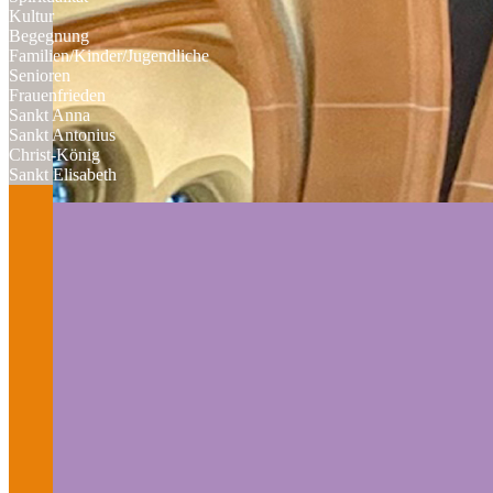
Kultur
Begegnung
Familien/Kinder/Jugendliche
Senioren
Frauenfrieden
Sankt Anna
Sankt Antonius
Christ-König
Sankt Elisabeth