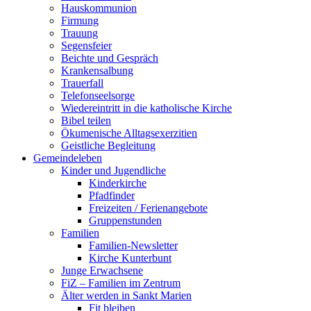
Hauskommunion
Firmung
Trauung
Segensfeier
Beichte und Gespräch
Krankensalbung
Trauerfall
Telefonseelsorge
Wiedereintritt in die katholische Kirche
Bibel teilen
Ökumenische Alltagsexerzitien
Geistliche Begleitung
Gemeindeleben
Kinder und Jugendliche
Kinderkirche
Pfadfinder
Freizeiten / Ferienangebote
Gruppenstunden
Familien
Familien-Newsletter
Kirche Kunterbunt
Junge Erwachsene
FiZ – Familien im Zentrum
Älter werden in Sankt Marien
Fit bleiben