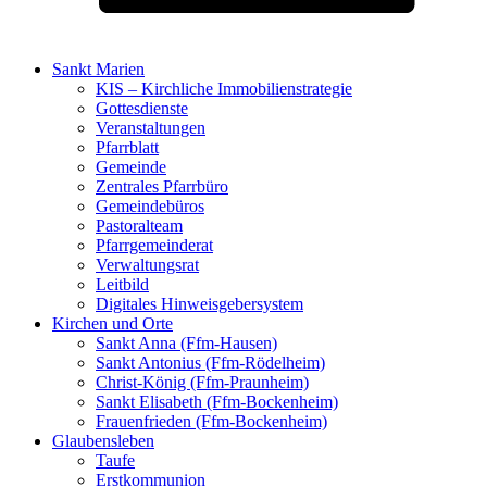
Sankt Marien
KIS – Kirchliche Immobilienstrategie
Gottesdienste
Veranstaltungen
Pfarrblatt
Gemeinde
Zentrales Pfarrbüro
Gemeindebüros
Pastoralteam
Pfarrgemeinderat
Verwaltungsrat
Leitbild
Digitales Hinweisgebersystem
Kirchen und Orte
Sankt Anna (Ffm-Hausen)
Sankt Antonius (Ffm-Rödelheim)
Christ-König (Ffm-Praunheim)
Sankt Elisabeth (Ffm-Bockenheim)
Frauenfrieden (Ffm-Bockenheim)
Glaubensleben
Taufe
Erstkommunion