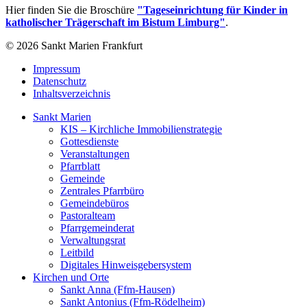
Hier finden Sie die Broschüre
"Tageseinrichtung für Kinder in
katholischer Trägerschaft im Bistum Limburg"
.
© 2026 Sankt Marien Frankfurt
Impressum
Datenschutz
Inhaltsverzeichnis
Sankt Marien
KIS – Kirchliche Immobilienstrategie
Gottesdienste
Veranstaltungen
Pfarrblatt
Gemeinde
Zentrales Pfarrbüro
Gemeindebüros
Pastoralteam
Pfarrgemeinderat
Verwaltungsrat
Leitbild
Digitales Hinweisgebersystem
Kirchen und Orte
Sankt Anna (Ffm-Hausen)
Sankt Antonius (Ffm-Rödelheim)