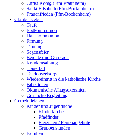
Christ-König (Ffm-Praunheim)
Sankt Elisabeth (Ffm-Bockenheim)
Frauenfrieden (Ffm-Bockenheim)
Glaubensleben
Taufe
Erstkommunion
Hauskommunion
Firmung
Trauung
Segensfeier
Beichte und Gespräch
Krankensalbung
Trauerfall
Telefonseelsorge
Wiedereintritt in die katholische Kirche
Bibel teilen
Ökumenische Alltagsexerzitien
Geistliche Begleitung
Gemeindeleben
Kinder und Jugendliche
Kinderkirche
Pfadfinder
Freizeiten / Ferienangebote
Gruppenstunden
Familien