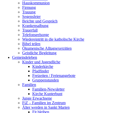
Hauskommunion
Firmung
Trauung
Segensfeier
Beichte und Gespräch
Krankensalbung
Trauerfall
Telefonseelsorge
Wiedereintritt in die katholische Kirche
Bibel teilen
Ökumenische Alltagsexerzitien
Geistliche Begleitung
Gemeindeleben
Kinder und Jugendliche
Kinderkirche
Pfadfinder
Freizeiten / Ferienangebote
Gruppenstunden
Familien
Familien-Newsletter
Kirche Kunterbunt
Junge Erwachsene
FiZ – Familien im Zentrum
Älter werden in Sankt Marien
Fit bleiben