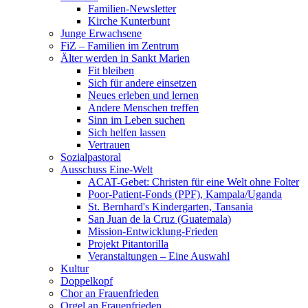
Familien-Newsletter
Kirche Kunterbunt
Junge Erwachsene
FiZ – Familien im Zentrum
Älter werden in Sankt Marien
Fit bleiben
Sich für andere einsetzen
Neues erleben und lernen
Andere Menschen treffen
Sinn im Leben suchen
Sich helfen lassen
Vertrauen
Sozialpastoral
Ausschuss Eine-Welt
ACAT-Gebet: Christen für eine Welt ohne Folter
Poor-Patient-Fonds (PPF), Kampala/Uganda
St. Bernhard's Kindergarten, Tansania
San Juan de la Cruz (Guatemala)
Mission-Entwicklung-Frieden
Projekt Pitantorilla
Veranstaltungen – Eine Auswahl
Kultur
Doppelkopf
Chor an Frauenfrieden
Orgel an Frauenfrieden