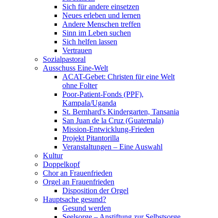
Sich für andere einsetzen
Neues erleben und lernen
Andere Menschen treffen
Sinn im Leben suchen
Sich helfen lassen
Vertrauen
Sozialpastoral
Ausschuss Eine-Welt
ACAT-Gebet: Christen für eine Welt
ohne Folter
Poor-Patient-Fonds (PPF),
Kampala/Uganda
St. Bernhard's Kindergarten, Tansania
San Juan de la Cruz (Guatemala)
Mission-Entwicklung-Frieden
Projekt Pitantorilla
Veranstaltungen – Eine Auswahl
Kultur
Doppelkopf
Chor an Frauenfrieden
Orgel an Frauenfrieden
Disposition der Orgel
Hauptsache gesund?
Gesund werden
Seelsorge – Anstiftung zur Selbstsorge