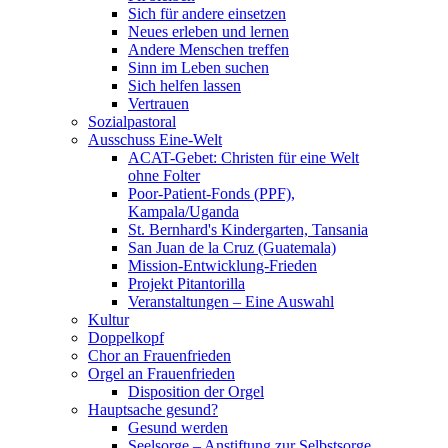
Sich für andere einsetzen
Neues erleben und lernen
Andere Menschen treffen
Sinn im Leben suchen
Sich helfen lassen
Vertrauen
Sozialpastoral
Ausschuss Eine-Welt
ACAT-Gebet: Christen für eine Welt
ohne Folter
Poor-Patient-Fonds (PPF),
Kampala/Uganda
St. Bernhard's Kindergarten, Tansania
San Juan de la Cruz (Guatemala)
Mission-Entwicklung-Frieden
Projekt Pitantorilla
Veranstaltungen – Eine Auswahl
Kultur
Doppelkopf
Chor an Frauenfrieden
Orgel an Frauenfrieden
Disposition der Orgel
Hauptsache gesund?
Gesund werden
Seelsorge – Anstiftung zur Selbstsorge