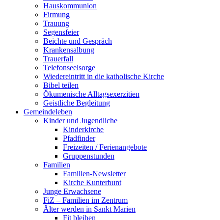
Hauskommunion
Firmung
Trauung
Segensfeier
Beichte und Gespräch
Krankensalbung
Trauerfall
Telefonseelsorge
Wiedereintritt in die katholische Kirche
Bibel teilen
Ökumenische Alltagsexerzitien
Geistliche Begleitung
Gemeindeleben
Kinder und Jugendliche
Kinderkirche
Pfadfinder
Freizeiten / Ferienangebote
Gruppenstunden
Familien
Familien-Newsletter
Kirche Kunterbunt
Junge Erwachsene
FiZ – Familien im Zentrum
Älter werden in Sankt Marien
Fit bleiben