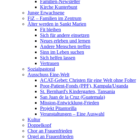
Familien-Newsletter
Kirche Kunterbunt
Junge Erwachsene
FiZ – Familien im Zentrum
Älter werden in Sankt Marien
Fit bleiben
Sich für andere einsetzen
Neues erleben und lernen
Andere Menschen treffen
Sinn im Leben suchen
Sich helfen lassen
Vertrauen
Sozialpastoral
Ausschuss Eine-Welt
ACAT-Gebet: Christen für eine Welt ohne Folter
Poor-Patient-Fonds (PPF), Kampala/Uganda
St. Bernhard's Kindergarten, Tansania
San Juan de la Cruz (Guatemala)
Mission-Entwicklung-Frieden
Projekt Pitantorilla
Veranstaltungen – Eine Auswahl
Kultur
Doppelkopf
Chor an Frauenfrieden
Orgel an Frauenfrieden