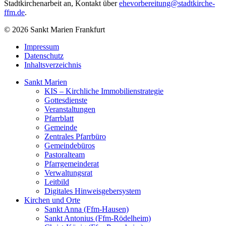
Stadtkirchenarbeit an, Kontakt über
ehevorbereitung@stadtkirche-
ffm.de
.
© 2026 Sankt Marien Frankfurt
Impressum
Datenschutz
Inhaltsverzeichnis
Sankt Marien
KIS – Kirchliche Immobilienstrategie
Gottesdienste
Veranstaltungen
Pfarrblatt
Gemeinde
Zentrales Pfarrbüro
Gemeindebüros
Pastoralteam
Pfarrgemeinderat
Verwaltungsrat
Leitbild
Digitales Hinweisgebersystem
Kirchen und Orte
Sankt Anna (Ffm-Hausen)
Sankt Antonius (Ffm-Rödelheim)