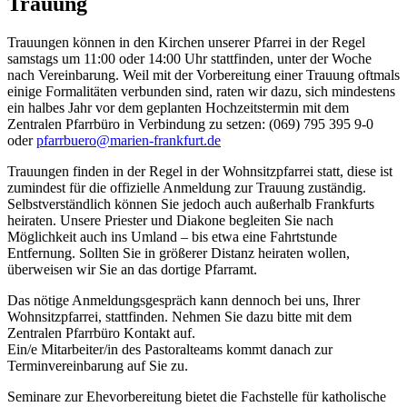
Trauung
Trauungen können in den Kirchen unserer Pfarrei in der Regel
samstags um 11:00 oder 14:00 Uhr stattfinden, unter der Woche
nach Vereinbarung. Weil mit der Vorbereitung einer Trauung oftmals
einige Formalitäten verbunden sind, raten wir dazu, sich mindestens
ein halbes Jahr vor dem geplanten Hochzeitstermin mit dem
Zentralen Pfarrbüro in Verbindung zu setzen: (069) 795 395 9-0
oder
pfarrbuero@marien-frankfurt.de
Trauungen finden in der Regel in der Wohnsitzpfarrei statt, diese ist
zumindest für die offizielle Anmeldung zur Trauung zuständig.
Selbstverständlich können Sie jedoch auch außerhalb Frankfurts
heiraten. Unsere Priester und Diakone begleiten Sie nach
Möglichkeit auch ins Umland – bis etwa eine Fahrtstunde
Entfernung. Sollten Sie in größerer Distanz heiraten wollen,
überweisen wir Sie an das dortige Pfarramt.
Das nötige Anmeldungsgespräch kann dennoch bei uns, Ihrer
Wohnsitzpfarrei, stattfinden. Nehmen Sie dazu bitte mit dem
Zentralen Pfarrbüro Kontakt auf.
Ein/e Mitarbeiter/in des Pastoralteams kommt danach zur
Terminvereinbarung auf Sie zu.
Seminare zur Ehevorbereitung bietet die Fachstelle für katholische