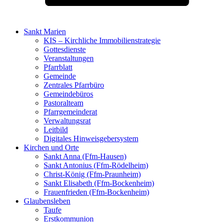
Sankt Marien
KIS – Kirchliche Immobilienstrategie
Gottesdienste
Veranstaltungen
Pfarrblatt
Gemeinde
Zentrales Pfarrbüro
Gemeindebüros
Pastoralteam
Pfarrgemeinderat
Verwaltungsrat
Leitbild
Digitales Hinweisgebersystem
Kirchen und Orte
Sankt Anna (Ffm-Hausen)
Sankt Antonius (Ffm-Rödelheim)
Christ-König (Ffm-Praunheim)
Sankt Elisabeth (Ffm-Bockenheim)
Frauenfrieden (Ffm-Bockenheim)
Glaubensleben
Taufe
Erstkommunion