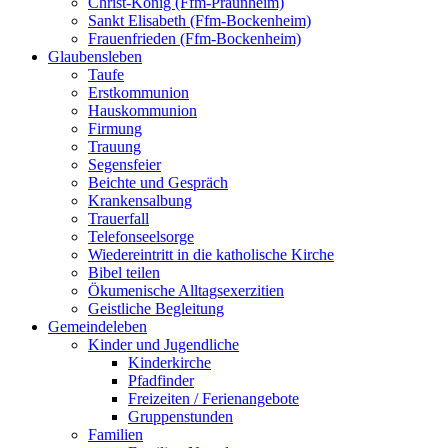
Christ-König (Ffm-Praunheim)
Sankt Elisabeth (Ffm-Bockenheim)
Frauenfrieden (Ffm-Bockenheim)
Glaubensleben
Taufe
Erstkommunion
Hauskommunion
Firmung
Trauung
Segensfeier
Beichte und Gespräch
Krankensalbung
Trauerfall
Telefonseelsorge
Wiedereintritt in die katholische Kirche
Bibel teilen
Ökumenische Alltagsexerzitien
Geistliche Begleitung
Gemeindeleben
Kinder und Jugendliche
Kinderkirche
Pfadfinder
Freizeiten / Ferienangebote
Gruppenstunden
Familien