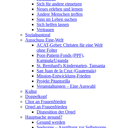
Sich für andere einsetzen
Neues erleben und lernen
Andere Menschen treffen
Sinn im Leben suchen
Sich helfen lassen
Vertrauen
Sozialpastoral
Ausschuss Eine-Welt
ACAT-Gebet: Christen für eine Welt
ohne Folter
Poor-Patient-Fonds (PPF),
Kampala/Uganda
St. Bernhard's Kindergarten, Tansania
San Juan de la Cruz (Guatemala)
Mission-Entwicklung-Frieden
Projekt Pitantorilla
Veranstaltungen – Eine Auswahl
Kultur
Doppelkopf
Chor an Frauenfrieden
Orgel an Frauenfrieden
Disposition der Orgel
Hauptsache gesund?
Gesund werden
Seelsorge – Anstiftung zur Selbstsorge