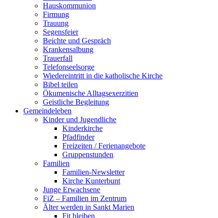
Hauskommunion
Firmung
Trauung
Segensfeier
Beichte und Gespräch
Krankensalbung
Trauerfall
Telefonseelsorge
Wiedereintritt in die katholische Kirche
Bibel teilen
Ökumenische Alltagsexerzitien
Geistliche Begleitung
Gemeindeleben
Kinder und Jugendliche
Kinderkirche
Pfadfinder
Freizeiten / Ferienangebote
Gruppenstunden
Familien
Familien-Newsletter
Kirche Kunterbunt
Junge Erwachsene
FiZ – Familien im Zentrum
Älter werden in Sankt Marien
Fit bleiben