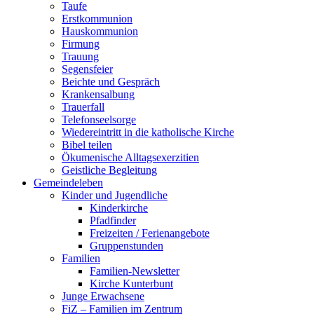
Taufe
Erstkommunion
Hauskommunion
Firmung
Trauung
Segensfeier
Beichte und Gespräch
Krankensalbung
Trauerfall
Telefonseelsorge
Wiedereintritt in die katholische Kirche
Bibel teilen
Ökumenische Alltagsexerzitien
Geistliche Begleitung
Gemeindeleben
Kinder und Jugendliche
Kinderkirche
Pfadfinder
Freizeiten / Ferienangebote
Gruppenstunden
Familien
Familien-Newsletter
Kirche Kunterbunt
Junge Erwachsene
FiZ – Familien im Zentrum