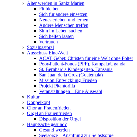
Älter werden in Sankt Marien
Fit bleiben
Sich für andere einsetzen
Neues erleben und lernen
Andere Menschen treffen
Sinn im Leben suchen
Sich helfen lassen
Vertrauen
Sozialpastoral
Ausschuss Eine-Welt
ACAT-Gebet: Christen für eine Welt ohne Folter
Poor-Patient-Fonds (PPF), Kampala/Uganda
St. Bernhard's Kindergarten, Tansania
San Juan de la Cruz (Guatemala)
Mission-Entwicklung-Frieden
Projekt Pitantorilla
Veranstaltungen – Eine Auswahl
Kultur
Doppelkopf
Chor an Frauenfrieden
Orgel an Frauenfrieden
Disposition der Orgel
Hauptsache gesund?
Gesund werden
Seelsorge – Anstiftung zur Selbstsorge