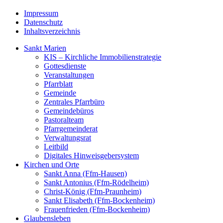
Impressum
Datenschutz
Inhaltsverzeichnis
Sankt Marien
KIS – Kirchliche Immobilienstrategie
Gottesdienste
Veranstaltungen
Pfarrblatt
Gemeinde
Zentrales Pfarrbüro
Gemeindebüros
Pastoralteam
Pfarrgemeinderat
Verwaltungsrat
Leitbild
Digitales Hinweisgebersystem
Kirchen und Orte
Sankt Anna (Ffm-Hausen)
Sankt Antonius (Ffm-Rödelheim)
Christ-König (Ffm-Praunheim)
Sankt Elisabeth (Ffm-Bockenheim)
Frauenfrieden (Ffm-Bockenheim)
Glaubensleben