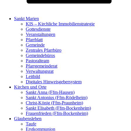
Sankt Marien
KIS – Kirchliche Immobilienstrategie
Gottesdienste
Veranstaltungen
Pfarrblatt
Gemeinde
Zentrales Pfarrbüro
Gemeindebüros
Pastoralteam
Pfarrgemeinderat
Verwaltungsrat
Leitbild
Digitales Hinweisgebersystem
Kirchen und Orte
Sankt Anna (Ffm-Hausen)
Sankt Antonius (Ffm-Rödelheim)
Christ-König (Ffm-Praunheim)
Sankt Elisabeth (Ffm-Bockenheim)
Frauenfrieden (Ffm-Bockenheim)
Glaubensleben
Taufe
Erstkommunion