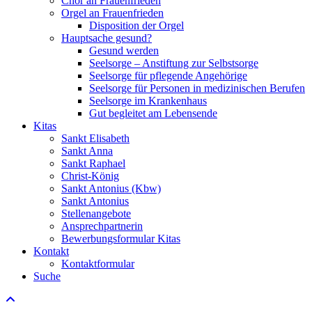
Chor an Frauenfrieden
Orgel an Frauenfrieden
Disposition der Orgel
Hauptsache gesund?
Gesund werden
Seelsorge – Anstiftung zur Selbstsorge
Seelsorge für pflegende Angehörige
Seelsorge für Personen in medizinischen Berufen
Seelsorge im Krankenhaus
Gut begleitet am Lebensende
Kitas
Sankt Elisabeth
Sankt Anna
Sankt Raphael
Christ-König
Sankt Antonius (Kbw)
Sankt Antonius
Stellenangebote
Ansprechpartnerin
Bewerbungsformular Kitas
Kontakt
Kontaktformular
Suche