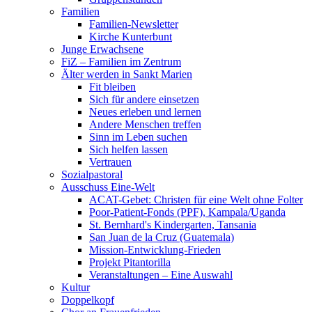
Familien
Familien-Newsletter
Kirche Kunterbunt
Junge Erwachsene
FiZ – Familien im Zentrum
Älter werden in Sankt Marien
Fit bleiben
Sich für andere einsetzen
Neues erleben und lernen
Andere Menschen treffen
Sinn im Leben suchen
Sich helfen lassen
Vertrauen
Sozialpastoral
Ausschuss Eine-Welt
ACAT-Gebet: Christen für eine Welt ohne Folter
Poor-Patient-Fonds (PPF), Kampala/Uganda
St. Bernhard's Kindergarten, Tansania
San Juan de la Cruz (Guatemala)
Mission-Entwicklung-Frieden
Projekt Pitantorilla
Veranstaltungen – Eine Auswahl
Kultur
Doppelkopf