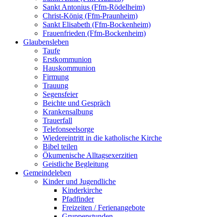
Sankt Antonius (Ffm-Rödelheim)
Christ-König (Ffm-Praunheim)
Sankt Elisabeth (Ffm-Bockenheim)
Frauenfrieden (Ffm-Bockenheim)
Glaubensleben
Taufe
Erstkommunion
Hauskommunion
Firmung
Trauung
Segensfeier
Beichte und Gespräch
Krankensalbung
Trauerfall
Telefonseelsorge
Wiedereintritt in die katholische Kirche
Bibel teilen
Ökumenische Alltagsexerzitien
Geistliche Begleitung
Gemeindeleben
Kinder und Jugendliche
Kinderkirche
Pfadfinder
Freizeiten / Ferienangebote
Gruppenstunden