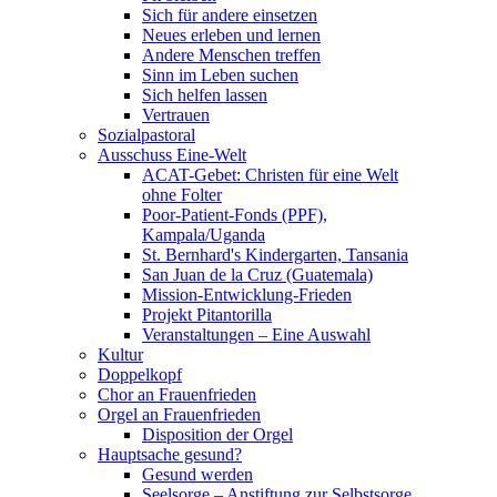
Sich für andere einsetzen
Neues erleben und lernen
Andere Menschen treffen
Sinn im Leben suchen
Sich helfen lassen
Vertrauen
Sozialpastoral
Ausschuss Eine-Welt
ACAT-Gebet: Christen für eine Welt
ohne Folter
Poor-Patient-Fonds (PPF),
Kampala/Uganda
St. Bernhard's Kindergarten, Tansania
San Juan de la Cruz (Guatemala)
Mission-Entwicklung-Frieden
Projekt Pitantorilla
Veranstaltungen – Eine Auswahl
Kultur
Doppelkopf
Chor an Frauenfrieden
Orgel an Frauenfrieden
Disposition der Orgel
Hauptsache gesund?
Gesund werden
Seelsorge – Anstiftung zur Selbstsorge