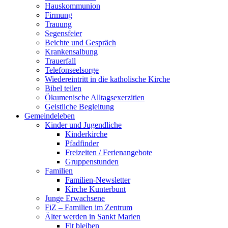
Hauskommunion
Firmung
Trauung
Segensfeier
Beichte und Gespräch
Krankensalbung
Trauerfall
Telefonseelsorge
Wiedereintritt in die katholische Kirche
Bibel teilen
Ökumenische Alltagsexerzitien
Geistliche Begleitung
Gemeindeleben
Kinder und Jugendliche
Kinderkirche
Pfadfinder
Freizeiten / Ferienangebote
Gruppenstunden
Familien
Familien-Newsletter
Kirche Kunterbunt
Junge Erwachsene
FiZ – Familien im Zentrum
Älter werden in Sankt Marien
Fit bleiben