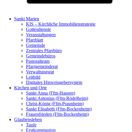
Sankt Marien
KIS – Kirchliche Immobilienstrategie
Gottesdienste
Veranstaltungen
Pfarrblatt
Gemeinde
Zentrales Pfarrbüro
Gemeindebüros
Pastoralteam
Pfarrgemeinderat
Verwaltungsrat
Leitbild
Digitales Hinweisgebersystem
Kirchen und Orte
Sankt Anna (Ffm-Hausen)
Sankt Antonius (Ffm-Rödelheim)
Christ-König (Ffm-Praunheim)
Sankt Elisabeth (Ffm-Bockenheim)
Frauenfrieden (Ffm-Bockenheim)
Glaubensleben
Taufe
Erstkommunion