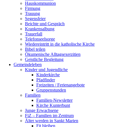
Hauskommunion
Firmung
Trauung
Segensfeier
Beichte und Gespräch
Krankensalbung
Trauerfall
Telefonseelsorge
Wiedereintritt in die katholische Kirche
Bibel teilen
Ökumenische Alltagsexerzitien
Geistliche Begleitung
Gemeindeleben
Kinder und Jugendliche
Kinderkirche
Pfadfinder
Freizeiten / Ferienangebote
Gruppenstunden
Familien
Familien-Newsletter
Kirche Kunterbunt
Junge Erwachsene
FiZ – Familien im Zentrum
Älter werden in Sankt Marien
Fit bleiben