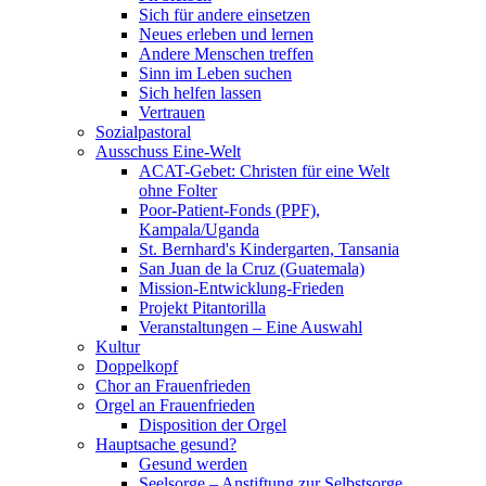
Sich für andere einsetzen
Neues erleben und lernen
Andere Menschen treffen
Sinn im Leben suchen
Sich helfen lassen
Vertrauen
Sozialpastoral
Ausschuss Eine-Welt
ACAT-Gebet: Christen für eine Welt
ohne Folter
Poor-Patient-Fonds (PPF),
Kampala/Uganda
St. Bernhard's Kindergarten, Tansania
San Juan de la Cruz (Guatemala)
Mission-Entwicklung-Frieden
Projekt Pitantorilla
Veranstaltungen – Eine Auswahl
Kultur
Doppelkopf
Chor an Frauenfrieden
Orgel an Frauenfrieden
Disposition der Orgel
Hauptsache gesund?
Gesund werden
Seelsorge – Anstiftung zur Selbstsorge