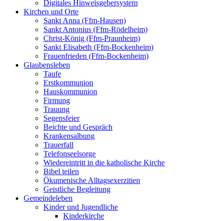
Digitales Hinweisgebersystem
Kirchen und Orte
Sankt Anna (Ffm-Hausen)
Sankt Antonius (Ffm-Rödelheim)
Christ-König (Ffm-Praunheim)
Sankt Elisabeth (Ffm-Bockenheim)
Frauenfrieden (Ffm-Bockenheim)
Glaubensleben
Taufe
Erstkommunion
Hauskommunion
Firmung
Trauung
Segensfeier
Beichte und Gespräch
Krankensalbung
Trauerfall
Telefonseelsorge
Wiedereintritt in die katholische Kirche
Bibel teilen
Ökumenische Alltagsexerzitien
Geistliche Begleitung
Gemeindeleben
Kinder und Jugendliche
Kinderkirche