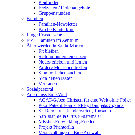
Pfadfinder
Freizeiten / Ferienangebote
Gruppenstunden
Familien
Familien-Newsletter
Kirche Kunterbunt
Junge Erwachsene
FiZ – Familien im Zentrum
Älter werden in Sankt Marien
Fit bleiben
Sich für andere einsetzen
Neues erleben und lernen
Andere Menschen treffen
Sinn im Leben suchen
Sich helfen lassen
Vertrauen
Sozialpastoral
Ausschuss Eine-Welt
ACAT-Gebet: Christen für eine Welt ohne Folter
Poor-Patient-Fonds (PPF), Kampala/Uganda
St. Bernhard's Kindergarten, Tansania
San Juan de la Cruz (Guatemala)
Mission-Entwicklung-Frieden
Projekt Pitantorilla
Veranstaltungen – Eine Auswahl