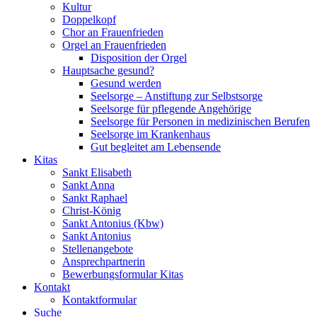
Kultur
Doppelkopf
Chor an Frauenfrieden
Orgel an Frauenfrieden
Disposition der Orgel
Hauptsache gesund?
Gesund werden
Seelsorge – Anstiftung zur Selbstsorge
Seelsorge für pflegende Angehörige
Seelsorge für Personen in medizinischen Berufen
Seelsorge im Krankenhaus
Gut begleitet am Lebensende
Kitas
Sankt Elisabeth
Sankt Anna
Sankt Raphael
Christ-König
Sankt Antonius (Kbw)
Sankt Antonius
Stellenangebote
Ansprechpartnerin
Bewerbungsformular Kitas
Kontakt
Kontaktformular
Suche