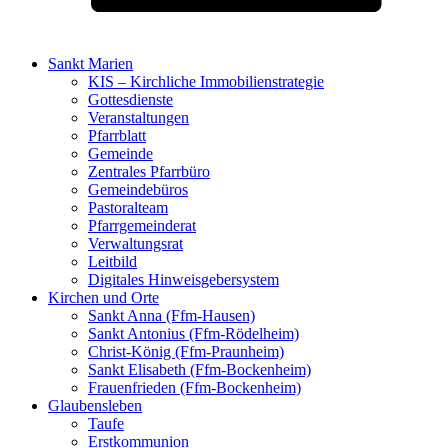
Sankt Marien
KIS – Kirchliche Immobilienstrategie
Gottesdienste
Veranstaltungen
Pfarrblatt
Gemeinde
Zentrales Pfarrbüro
Gemeindebüros
Pastoralteam
Pfarrgemeinderat
Verwaltungsrat
Leitbild
Digitales Hinweisgebersystem
Kirchen und Orte
Sankt Anna (Ffm-Hausen)
Sankt Antonius (Ffm-Rödelheim)
Christ-König (Ffm-Praunheim)
Sankt Elisabeth (Ffm-Bockenheim)
Frauenfrieden (Ffm-Bockenheim)
Glaubensleben
Taufe
Erstkommunion