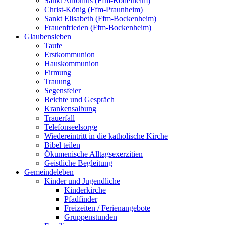
Sankt Antonius (Ffm-Rödelheim)
Christ-König (Ffm-Praunheim)
Sankt Elisabeth (Ffm-Bockenheim)
Frauenfrieden (Ffm-Bockenheim)
Glaubensleben
Taufe
Erstkommunion
Hauskommunion
Firmung
Trauung
Segensfeier
Beichte und Gespräch
Krankensalbung
Trauerfall
Telefonseelsorge
Wiedereintritt in die katholische Kirche
Bibel teilen
Ökumenische Alltagsexerzitien
Geistliche Begleitung
Gemeindeleben
Kinder und Jugendliche
Kinderkirche
Pfadfinder
Freizeiten / Ferienangebote
Gruppenstunden