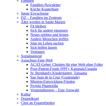
Familien
Familien-Newsletter
Kirche Kunterbunt
Junge Erwachsene
FiZ – Familien im Zentrum
Älter werden in Sankt Marien
Fit bleiben
Sich für andere einsetzen
Neues erleben und lernen
Andere Menschen treffen
Sinn im Leben suchen
Sich helfen lassen
Vertrauen
Sozialpastoral
Ausschuss Eine-Welt
ACAT-Gebet: Christen für eine Welt ohne Folter
Poor-Patient-Fonds (PPF), Kampala/Uganda
St. Bernhard's Kindergarten, Tansania
San Juan de la Cruz (Guatemala)
Mission-Entwicklung-Frieden
Projekt Pitantorilla
Veranstaltungen – Eine Auswahl
Kultur
Doppelkopf
Chor an Frauenfrieden