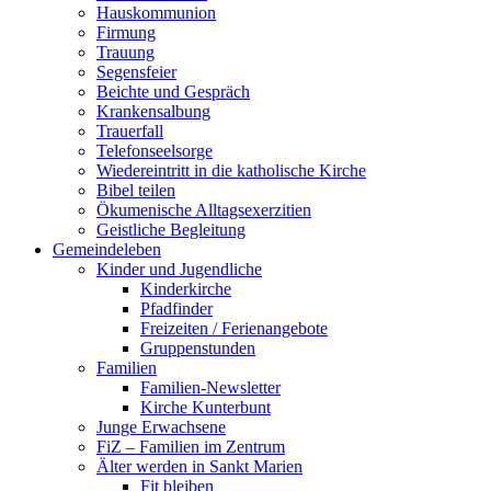
Hauskommunion
Firmung
Trauung
Segensfeier
Beichte und Gespräch
Krankensalbung
Trauerfall
Telefonseelsorge
Wiedereintritt in die katholische Kirche
Bibel teilen
Ökumenische Alltagsexerzitien
Geistliche Begleitung
Gemeindeleben
Kinder und Jugendliche
Kinderkirche
Pfadfinder
Freizeiten / Ferienangebote
Gruppenstunden
Familien
Familien-Newsletter
Kirche Kunterbunt
Junge Erwachsene
FiZ – Familien im Zentrum
Älter werden in Sankt Marien
Fit bleiben