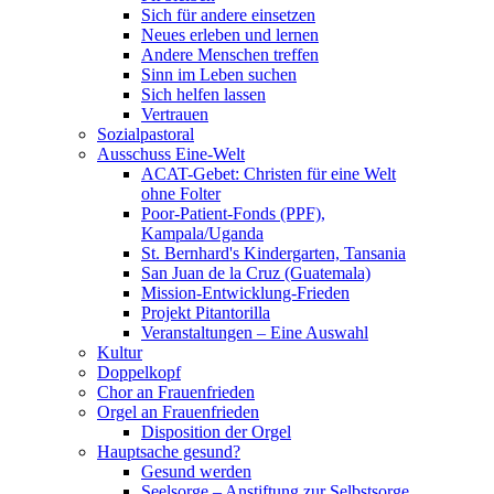
Sich für andere einsetzen
Neues erleben und lernen
Andere Menschen treffen
Sinn im Leben suchen
Sich helfen lassen
Vertrauen
Sozialpastoral
Ausschuss Eine-Welt
ACAT-Gebet: Christen für eine Welt
ohne Folter
Poor-Patient-Fonds (PPF),
Kampala/Uganda
St. Bernhard's Kindergarten, Tansania
San Juan de la Cruz (Guatemala)
Mission-Entwicklung-Frieden
Projekt Pitantorilla
Veranstaltungen – Eine Auswahl
Kultur
Doppelkopf
Chor an Frauenfrieden
Orgel an Frauenfrieden
Disposition der Orgel
Hauptsache gesund?
Gesund werden
Seelsorge – Anstiftung zur Selbstsorge