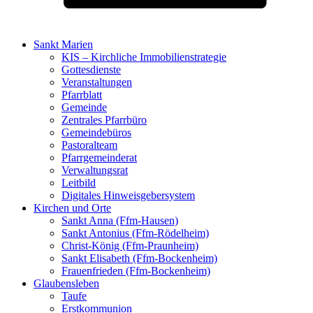
Sankt Marien
KIS – Kirchliche Immobilienstrategie
Gottesdienste
Veranstaltungen
Pfarrblatt
Gemeinde
Zentrales Pfarrbüro
Gemeindebüros
Pastoralteam
Pfarrgemeinderat
Verwaltungsrat
Leitbild
Digitales Hinweisgebersystem
Kirchen und Orte
Sankt Anna (Ffm-Hausen)
Sankt Antonius (Ffm-Rödelheim)
Christ-König (Ffm-Praunheim)
Sankt Elisabeth (Ffm-Bockenheim)
Frauenfrieden (Ffm-Bockenheim)
Glaubensleben
Taufe
Erstkommunion