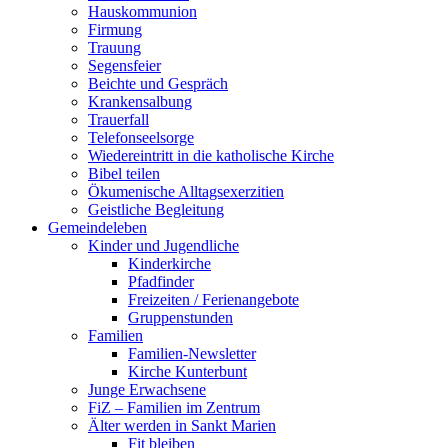
Hauskommunion
Firmung
Trauung
Segensfeier
Beichte und Gespräch
Krankensalbung
Trauerfall
Telefonseelsorge
Wiedereintritt in die katholische Kirche
Bibel teilen
Ökumenische Alltagsexerzitien
Geistliche Begleitung
Gemeindeleben
Kinder und Jugendliche
Kinderkirche
Pfadfinder
Freizeiten / Ferienangebote
Gruppenstunden
Familien
Familien-Newsletter
Kirche Kunterbunt
Junge Erwachsene
FiZ – Familien im Zentrum
Älter werden in Sankt Marien
Fit bleiben