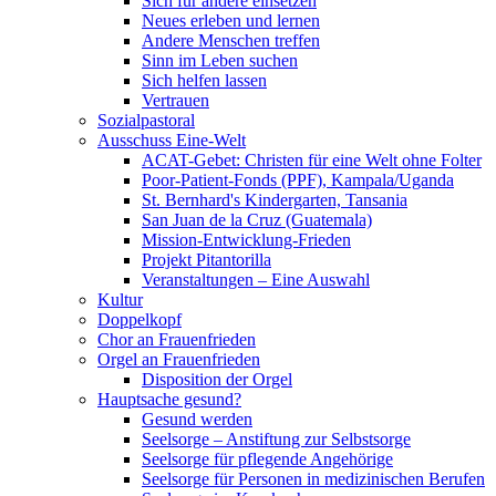
Sich für andere einsetzen
Neues erleben und lernen
Andere Menschen treffen
Sinn im Leben suchen
Sich helfen lassen
Vertrauen
Sozialpastoral
Ausschuss Eine-Welt
ACAT-Gebet: Christen für eine Welt ohne Folter
Poor-Patient-Fonds (PPF), Kampala/Uganda
St. Bernhard's Kindergarten, Tansania
San Juan de la Cruz (Guatemala)
Mission-Entwicklung-Frieden
Projekt Pitantorilla
Veranstaltungen – Eine Auswahl
Kultur
Doppelkopf
Chor an Frauenfrieden
Orgel an Frauenfrieden
Disposition der Orgel
Hauptsache gesund?
Gesund werden
Seelsorge – Anstiftung zur Selbstsorge
Seelsorge für pflegende Angehörige
Seelsorge für Personen in medizinischen Berufen