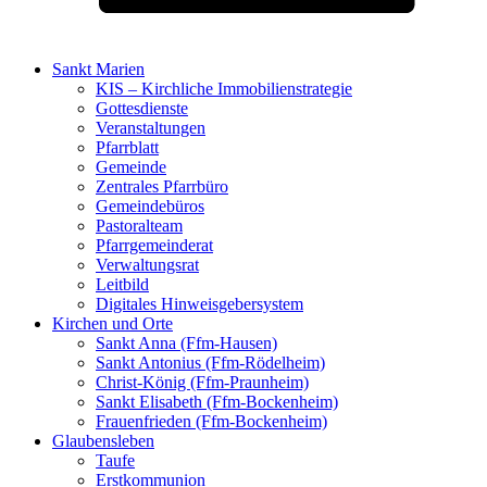
Sankt Marien
KIS – Kirchliche Immobilienstrategie
Gottesdienste
Veranstaltungen
Pfarrblatt
Gemeinde
Zentrales Pfarrbüro
Gemeindebüros
Pastoralteam
Pfarrgemeinderat
Verwaltungsrat
Leitbild
Digitales Hinweisgebersystem
Kirchen und Orte
Sankt Anna (Ffm-Hausen)
Sankt Antonius (Ffm-Rödelheim)
Christ-König (Ffm-Praunheim)
Sankt Elisabeth (Ffm-Bockenheim)
Frauenfrieden (Ffm-Bockenheim)
Glaubensleben
Taufe
Erstkommunion