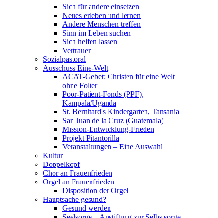
Sich für andere einsetzen
Neues erleben und lernen
Andere Menschen treffen
Sinn im Leben suchen
Sich helfen lassen
Vertrauen
Sozialpastoral
Ausschuss Eine-Welt
ACAT-Gebet: Christen für eine Welt
ohne Folter
Poor-Patient-Fonds (PPF),
Kampala/Uganda
St. Bernhard's Kindergarten, Tansania
San Juan de la Cruz (Guatemala)
Mission-Entwicklung-Frieden
Projekt Pitantorilla
Veranstaltungen – Eine Auswahl
Kultur
Doppelkopf
Chor an Frauenfrieden
Orgel an Frauenfrieden
Disposition der Orgel
Hauptsache gesund?
Gesund werden
Seelsorge – Anstiftung zur Selbstsorge