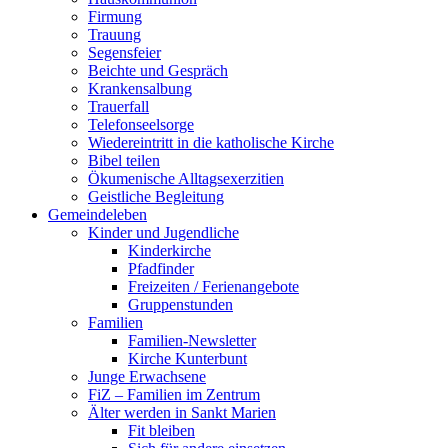
Firmung
Trauung
Segensfeier
Beichte und Gespräch
Krankensalbung
Trauerfall
Telefonseelsorge
Wiedereintritt in die katholische Kirche
Bibel teilen
Ökumenische Alltagsexerzitien
Geistliche Begleitung
Gemeindeleben
Kinder und Jugendliche
Kinderkirche
Pfadfinder
Freizeiten / Ferienangebote
Gruppenstunden
Familien
Familien-Newsletter
Kirche Kunterbunt
Junge Erwachsene
FiZ – Familien im Zentrum
Älter werden in Sankt Marien
Fit bleiben