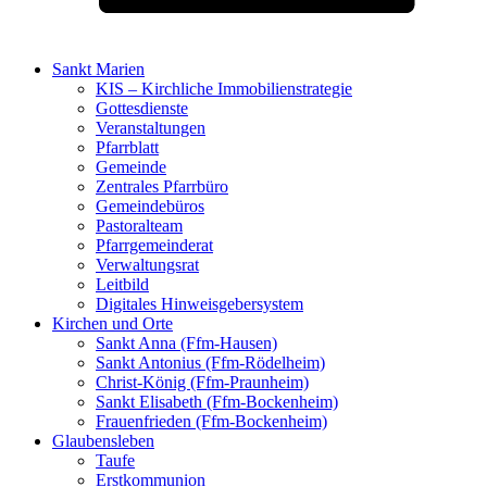
Sankt Marien
KIS – Kirchliche Immobilienstrategie
Gottesdienste
Veranstaltungen
Pfarrblatt
Gemeinde
Zentrales Pfarrbüro
Gemeindebüros
Pastoralteam
Pfarrgemeinderat
Verwaltungsrat
Leitbild
Digitales Hinweisgebersystem
Kirchen und Orte
Sankt Anna (Ffm-Hausen)
Sankt Antonius (Ffm-Rödelheim)
Christ-König (Ffm-Praunheim)
Sankt Elisabeth (Ffm-Bockenheim)
Frauenfrieden (Ffm-Bockenheim)
Glaubensleben
Taufe
Erstkommunion