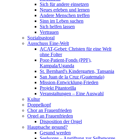
Sich für andere einsetzen
Neues erleben und lernen
Andere Menschen treffen
Sinn im Leben suchen
Sich helfen lassen
Vertrauen
Sozialpastoral
Ausschuss Eine-Welt
ACAT-Gebet: Christen für eine Welt
ohne Folter
Poor-Patient-Fonds (PPF),
Kampala/Uganda
St. Bernhard's Kindergarten, Tansania
San Juan de la Cruz (Guatemala)
Mission-Entwicklung-Frieden
Projekt Pitantorilla
Veranstaltungen – Eine Auswahl
Kultur
Doppelkopf
Chor an Frauenfrieden
Orgel an Frauenfrieden
Disposition der Orgel
Hauptsache gesund?
Gesund werden
Seelsorge – Anstiftung zur Selbstsorge