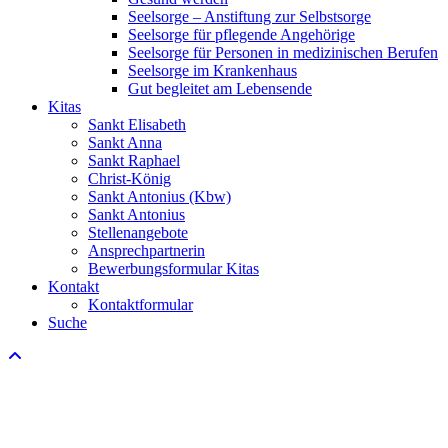
Seelsorge – Anstiftung zur Selbstsorge
Seelsorge für pflegende Angehörige
Seelsorge für Personen in medizinischen Berufen
Seelsorge im Krankenhaus
Gut begleitet am Lebensende
Kitas
Sankt Elisabeth
Sankt Anna
Sankt Raphael
Christ-König
Sankt Antonius (Kbw)
Sankt Antonius
Stellenangebote
Ansprechpartnerin
Bewerbungsformular Kitas
Kontakt
Kontaktformular
Suche