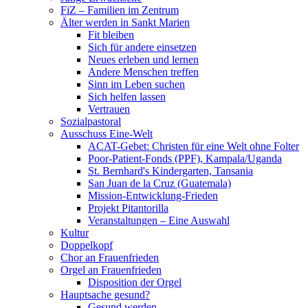
FiZ – Familien im Zentrum
Älter werden in Sankt Marien
Fit bleiben
Sich für andere einsetzen
Neues erleben und lernen
Andere Menschen treffen
Sinn im Leben suchen
Sich helfen lassen
Vertrauen
Sozialpastoral
Ausschuss Eine-Welt
ACAT-Gebet: Christen für eine Welt ohne Folter
Poor-Patient-Fonds (PPF), Kampala/Uganda
St. Bernhard's Kindergarten, Tansania
San Juan de la Cruz (Guatemala)
Mission-Entwicklung-Frieden
Projekt Pitantorilla
Veranstaltungen – Eine Auswahl
Kultur
Doppelkopf
Chor an Frauenfrieden
Orgel an Frauenfrieden
Disposition der Orgel
Hauptsache gesund?
Gesund werden