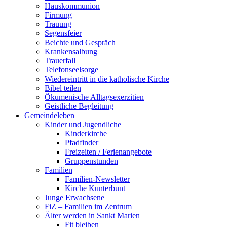
Hauskommunion
Firmung
Trauung
Segensfeier
Beichte und Gespräch
Krankensalbung
Trauerfall
Telefonseelsorge
Wiedereintritt in die katholische Kirche
Bibel teilen
Ökumenische Alltagsexerzitien
Geistliche Begleitung
Gemeindeleben
Kinder und Jugendliche
Kinderkirche
Pfadfinder
Freizeiten / Ferienangebote
Gruppenstunden
Familien
Familien-Newsletter
Kirche Kunterbunt
Junge Erwachsene
FiZ – Familien im Zentrum
Älter werden in Sankt Marien
Fit bleiben