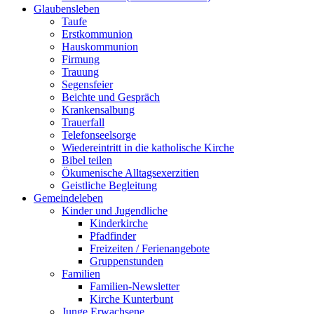
Glaubensleben
Taufe
Erstkommunion
Hauskommunion
Firmung
Trauung
Segensfeier
Beichte und Gespräch
Krankensalbung
Trauerfall
Telefonseelsorge
Wiedereintritt in die katholische Kirche
Bibel teilen
Ökumenische Alltagsexerzitien
Geistliche Begleitung
Gemeindeleben
Kinder und Jugendliche
Kinderkirche
Pfadfinder
Freizeiten / Ferienangebote
Gruppenstunden
Familien
Familien-Newsletter
Kirche Kunterbunt
Junge Erwachsene