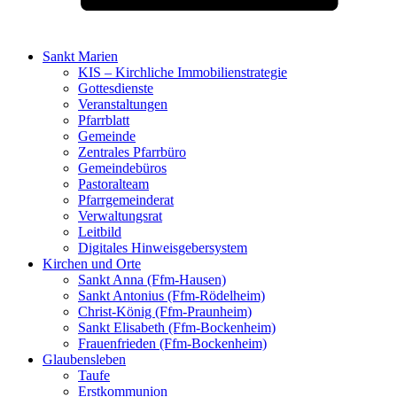
Sankt Marien
KIS – Kirchliche Immobilienstrategie
Gottesdienste
Veranstaltungen
Pfarrblatt
Gemeinde
Zentrales Pfarrbüro
Gemeindebüros
Pastoralteam
Pfarrgemeinderat
Verwaltungsrat
Leitbild
Digitales Hinweisgebersystem
Kirchen und Orte
Sankt Anna (Ffm-Hausen)
Sankt Antonius (Ffm-Rödelheim)
Christ-König (Ffm-Praunheim)
Sankt Elisabeth (Ffm-Bockenheim)
Frauenfrieden (Ffm-Bockenheim)
Glaubensleben
Taufe
Erstkommunion