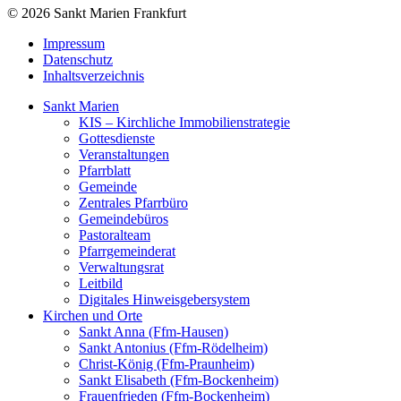
© 2026 Sankt Marien Frankfurt
Impressum
Datenschutz
Inhaltsverzeichnis
Sankt Marien
KIS – Kirchliche Immobilienstrategie
Gottesdienste
Veranstaltungen
Pfarrblatt
Gemeinde
Zentrales Pfarrbüro
Gemeindebüros
Pastoralteam
Pfarrgemeinderat
Verwaltungsrat
Leitbild
Digitales Hinweisgebersystem
Kirchen und Orte
Sankt Anna (Ffm-Hausen)
Sankt Antonius (Ffm-Rödelheim)
Christ-König (Ffm-Praunheim)
Sankt Elisabeth (Ffm-Bockenheim)
Frauenfrieden (Ffm-Bockenheim)