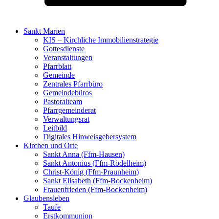
Sankt Marien
KIS – Kirchliche Immobilienstrategie
Gottesdienste
Veranstaltungen
Pfarrblatt
Gemeinde
Zentrales Pfarrbüro
Gemeindebüros
Pastoralteam
Pfarrgemeinderat
Verwaltungsrat
Leitbild
Digitales Hinweisgebersystem
Kirchen und Orte
Sankt Anna (Ffm-Hausen)
Sankt Antonius (Ffm-Rödelheim)
Christ-König (Ffm-Praunheim)
Sankt Elisabeth (Ffm-Bockenheim)
Frauenfrieden (Ffm-Bockenheim)
Glaubensleben
Taufe
Erstkommunion