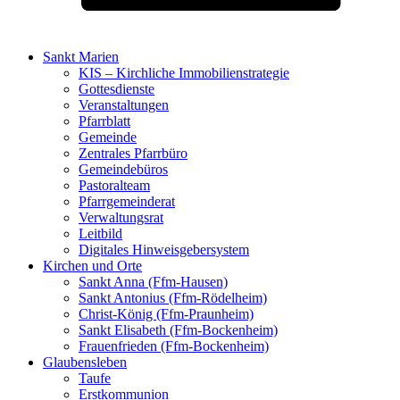
Sankt Marien
KIS – Kirchliche Immobilienstrategie
Gottesdienste
Veranstaltungen
Pfarrblatt
Gemeinde
Zentrales Pfarrbüro
Gemeindebüros
Pastoralteam
Pfarrgemeinderat
Verwaltungsrat
Leitbild
Digitales Hinweisgebersystem
Kirchen und Orte
Sankt Anna (Ffm-Hausen)
Sankt Antonius (Ffm-Rödelheim)
Christ-König (Ffm-Praunheim)
Sankt Elisabeth (Ffm-Bockenheim)
Frauenfrieden (Ffm-Bockenheim)
Glaubensleben
Taufe
Erstkommunion