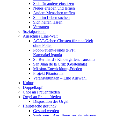
Sich für andere einsetzen
Neues erleben und lernen
Andere Menschen treffen
Sinn im Leben suchen
Sich helfen lassen
Vertrauen
Sozialpastoral
Ausschuss Eine-Welt
ACAT-Gebet: Christen für eine Welt
ohne Folter
Poor-Patient-Fonds (PPF),
Kampala/Uganda
St. Bernhard's Kindergarten, Tansania
San Juan de la Cruz (Guatemala)
Mission-Entwicklung-Frieden
Projekt Pitantorilla
Veranstaltungen – Eine Auswahl
Kultur
Doppelkopf
Chor an Frauenfrieden
Orgel an Frauenfrieden
Disposition der Orgel
Hauptsache gesund?
Gesund werden
Seelsorge – Anstiftung zur Selbstsorge