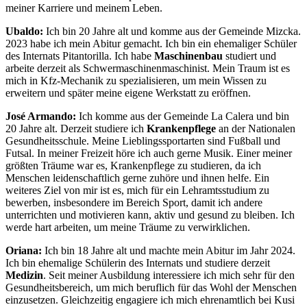
meiner Karriere und meinem Leben.
Ubaldo:
Ich bin 20 Jahre alt und komme aus der Gemeinde Mizcka.
2023 habe ich mein Abitur gemacht. Ich bin ein ehemaliger Schüler
des Internats Pitantorilla. Ich habe
Maschinenbau
studiert und
arbeite derzeit als Schwermaschinenmaschinist. Mein Traum ist es
mich in Kfz-Mechanik zu spezialisieren, um mein Wissen zu
erweitern und später meine eigene Werkstatt zu eröffnen.
José Armando:
Ich komme aus der Gemeinde La Calera und bin
20 Jahre alt. Derzeit studiere ich
Krankenpflege
an der Nationalen
Gesundheitsschule. Meine Lieblingssportarten sind Fußball und
Futsal. In meiner Freizeit höre ich auch gerne Musik. Einer meiner
größten Träume war es, Krankenpflege zu studieren, da ich
Menschen leidenschaftlich gerne zuhöre und ihnen helfe. Ein
weiteres Ziel von mir ist es, mich für ein Lehramtsstudium zu
bewerben, insbesondere im Bereich Sport, damit ich andere
unterrichten und motivieren kann, aktiv und gesund zu bleiben. Ich
werde hart arbeiten, um meine Träume zu verwirklichen.
Oriana:
Ich bin 18 Jahre alt und machte mein Abitur im Jahr 2024.
Ich bin ehemalige Schülerin des Internats und studiere derzeit
Medizin
. Seit meiner Ausbildung interessiere ich mich sehr für den
Gesundheitsbereich, um mich beruflich für das Wohl der Menschen
einzusetzen. Gleichzeitig engagiere ich mich ehrenamtlich bei Kusi