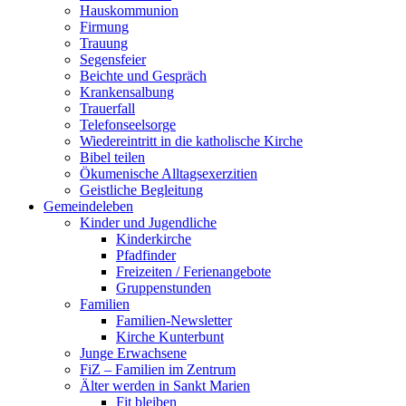
Hauskommunion
Firmung
Trauung
Segensfeier
Beichte und Gespräch
Krankensalbung
Trauerfall
Telefonseelsorge
Wiedereintritt in die katholische Kirche
Bibel teilen
Ökumenische Alltagsexerzitien
Geistliche Begleitung
Gemeindeleben
Kinder und Jugendliche
Kinderkirche
Pfadfinder
Freizeiten / Ferienangebote
Gruppenstunden
Familien
Familien-Newsletter
Kirche Kunterbunt
Junge Erwachsene
FiZ – Familien im Zentrum
Älter werden in Sankt Marien
Fit bleiben