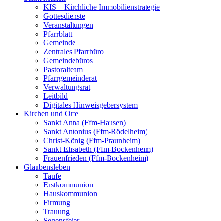
KIS – Kirchliche Immobilienstrategie
Gottesdienste
Veranstaltungen
Pfarrblatt
Gemeinde
Zentrales Pfarrbüro
Gemeindebüros
Pastoralteam
Pfarrgemeinderat
Verwaltungsrat
Leitbild
Digitales Hinweisgebersystem
Kirchen und Orte
Sankt Anna (Ffm-Hausen)
Sankt Antonius (Ffm-Rödelheim)
Christ-König (Ffm-Praunheim)
Sankt Elisabeth (Ffm-Bockenheim)
Frauenfrieden (Ffm-Bockenheim)
Glaubensleben
Taufe
Erstkommunion
Hauskommunion
Firmung
Trauung
Segensfeier