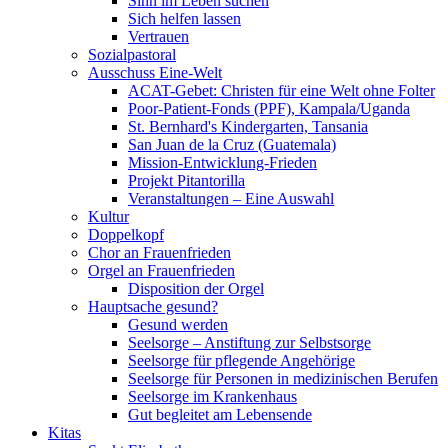
Sinn im Leben suchen
Sich helfen lassen
Vertrauen
Sozialpastoral
Ausschuss Eine-Welt
ACAT-Gebet: Christen für eine Welt ohne Folter
Poor-Patient-Fonds (PPF), Kampala/Uganda
St. Bernhard's Kindergarten, Tansania
San Juan de la Cruz (Guatemala)
Mission-Entwicklung-Frieden
Projekt Pitantorilla
Veranstaltungen – Eine Auswahl
Kultur
Doppelkopf
Chor an Frauenfrieden
Orgel an Frauenfrieden
Disposition der Orgel
Hauptsache gesund?
Gesund werden
Seelsorge – Anstiftung zur Selbstsorge
Seelsorge für pflegende Angehörige
Seelsorge für Personen in medizinischen Berufen
Seelsorge im Krankenhaus
Gut begleitet am Lebensende
Kitas