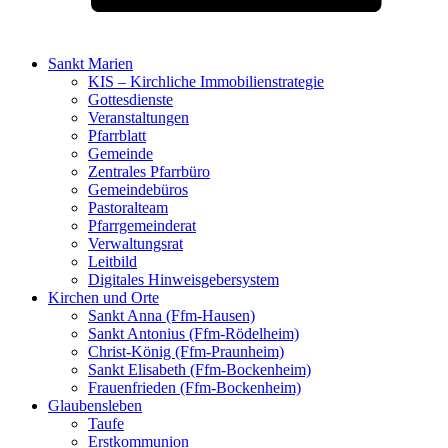
Sankt Marien
KIS – Kirchliche Immobilienstrategie
Gottesdienste
Veranstaltungen
Pfarrblatt
Gemeinde
Zentrales Pfarrbüro
Gemeindebüros
Pastoralteam
Pfarrgemeinderat
Verwaltungsrat
Leitbild
Digitales Hinweisgebersystem
Kirchen und Orte
Sankt Anna (Ffm-Hausen)
Sankt Antonius (Ffm-Rödelheim)
Christ-König (Ffm-Praunheim)
Sankt Elisabeth (Ffm-Bockenheim)
Frauenfrieden (Ffm-Bockenheim)
Glaubensleben
Taufe
Erstkommunion