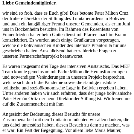
Liebe Gemeindemitglieder,
wir sind so froh, dass es Euch gibt! Dies betonte Pater Milton Cruz,
der frühere Direktor der Stiftung des Trinitarierordens in Bolivien
und auch ein langjähriger Freund unserer Gemeinden, als er im Juni
uns in Bockenheim besuchte. Im Rahmen des Rosenfests von
Frauenfrieden hat er beim Gottesdienst mit Pfarrer Joachim Braun
konzelebriert. Es wurden auch einige Grußkarten vorgetragen,
welche die bolivianischen Kinder des Internats Pitantorilla für uns
geschrieben hatten. Anschließend hat er zahlreiche Fragen zu
unserem Partnerschaftsprojekt beantwortet.
Es waren insgesamt drei Tage des intensiven Austauschs. Das MEF-
Team konnte gemeinsam mit Padre Milton die Herausforderungen
und notwendigen Veränderungen in unserem Projekt besprechen,
welche sich durch die Pandemie sowie die ständige instabile
politische und sozioökonomische Lage in Bolivien ergeben haben.
Unter anderen haben wir auch erfahren, dass der junge bolivianische
Pater Hernán Ortiz der neue Direktor der Stiftung ist. Wir freuen uns
auf die Zusammenarbeit mit ihm.
Angesicht der Bedeutung dieses Besuchs für unsere
Zusammenarbeit mit den Trinitariern möchten wir allen danken, die
uns dabei unterstützt haben, diesen Besuch zu dem zu machen, was
er war: Ein Fest der Begegnung. Vor allem liebe Maria Maurer,