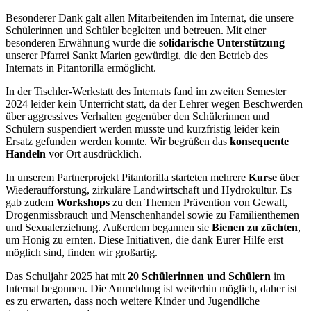
Besonderer Dank galt allen Mitarbeitenden im Internat, die unsere
Schülerinnen und Schüler begleiten und betreuen. Mit einer
besonderen Erwähnung wurde die
solidarische Unterstützung
unserer Pfarrei Sankt Marien gewürdigt, die den Betrieb des
Internats in Pitantorilla ermöglicht.
In der Tischler-Werkstatt des Internats fand im zweiten Semester
2024 leider kein Unterricht statt, da der Lehrer wegen Beschwerden
über aggressives Verhalten gegenüber den Schülerinnen und
Schülern suspendiert werden musste und kurzfristig leider kein
Ersatz gefunden werden konnte. Wir begrüßen das
konsequente
Handeln
vor Ort ausdrücklich.
In unserem Partnerprojekt Pitantorilla starteten mehrere
Kurse
über
Wiederaufforstung, zirkuläre Landwirtschaft und Hydrokultur. Es
gab zudem
Workshops
zu den Themen Prävention von Gewalt,
Drogenmissbrauch und Menschenhandel sowie zu Familienthemen
und Sexualerziehung. Außerdem begannen sie
Bienen zu züchten
,
um Honig zu ernten. Diese Initiativen, die dank Eurer Hilfe erst
möglich sind, finden wir großartig.
Das Schuljahr 2025 hat mit
20 Schülerinnen und Schülern
im
Internat begonnen. Die Anmeldung ist weiterhin möglich, daher ist
es zu erwarten, dass noch weitere Kinder und Jugendliche