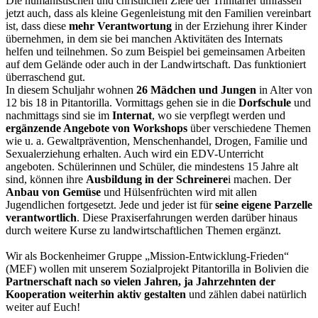
Die humanistischen und christlichen Ziele der Trinitarier umfassen
jetzt auch, dass als kleine Gegenleistung mit den Familien vereinbart
ist, dass diese
mehr Verantwortung
in der Erziehung ihrer Kinder
übernehmen, in dem sie bei manchen Aktivitäten des Internats
helfen und teilnehmen. So zum Beispiel bei gemeinsamen Arbeiten
auf dem Gelände oder auch in der Landwirtschaft. Das funktioniert
überraschend gut.
In diesem Schuljahr wohnen
26 Mädchen und Jungen
in Alter von
12 bis 18 in Pitantorilla. Vormittags gehen sie in die
Dorfschule
und
nachmittags sind sie im
Internat
, wo sie verpflegt werden und
ergänzende Angebote von Workshops
über verschiedene Themen
wie u. a. Gewaltprävention, Menschenhandel, Drogen, Familie und
Sexualerziehung erhalten. Auch wird ein EDV-Unterricht
angeboten. Schülerinnen und Schüler, die mindestens 15 Jahre alt
sind, können ihre
Ausbildung in der Schreinere
i machen. Der
Anbau von Gemüse
und Hülsenfrüchten wird mit allen
Jugendlichen fortgesetzt. Jede und jeder ist für
seine eigene Parzelle
verantwortlich
. Diese Praxiserfahrungen werden darüber hinaus
durch weitere Kurse zu landwirtschaftlichen Themen ergänzt.
Wir als Bockenheimer Gruppe „Mission-Entwicklung-Frieden“
(MEF) wollen mit unserem Sozialprojekt Pitantorilla in Bolivien die
Partnerschaft nach so vielen Jahren, ja Jahrzehnten der
Kooperation weiterhin aktiv gestalten
und zählen dabei natürlich
weiter auf Euch!