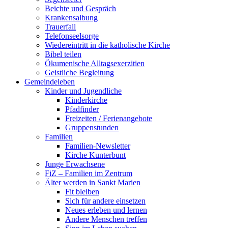
Beichte und Gespräch
Krankensalbung
Trauerfall
Telefonseelsorge
Wiedereintritt in die katholische Kirche
Bibel teilen
Ökumenische Alltagsexerzitien
Geistliche Begleitung
Gemeindeleben
Kinder und Jugendliche
Kinderkirche
Pfadfinder
Freizeiten / Ferienangebote
Gruppenstunden
Familien
Familien-Newsletter
Kirche Kunterbunt
Junge Erwachsene
FiZ – Familien im Zentrum
Älter werden in Sankt Marien
Fit bleiben
Sich für andere einsetzen
Neues erleben und lernen
Andere Menschen treffen