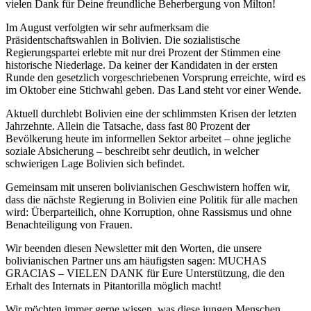
vielen Dank für Deine freundliche Beherbergung von Milton!
Im August verfolgten wir sehr aufmerksam die
Präsidentschaftswahlen in Bolivien. Die sozialistische
Regierungspartei erlebte mit nur drei Prozent der Stimmen eine
historische Niederlage. Da keiner der Kandidaten in der ersten
Runde den gesetzlich vorgeschriebenen Vorsprung erreichte, wird es
im Oktober eine Stichwahl geben. Das Land steht vor einer Wende.
Aktuell durchlebt Bolivien eine der schlimmsten Krisen der letzten
Jahrzehnte. Allein die Tatsache, dass fast 80 Prozent der
Bevölkerung heute im informellen Sektor arbeitet – ohne jegliche
soziale Absicherung – beschreibt sehr deutlich, in welcher
schwierigen Lage Bolivien sich befindet.
Gemeinsam mit unseren bolivianischen Geschwistern hoffen wir,
dass die nächste Regierung in Bolivien eine Politik für alle machen
wird: Überparteilich, ohne Korruption, ohne Rassismus und ohne
Benachteiligung von Frauen.
Wir beenden diesen Newsletter mit den Worten, die unsere
bolivianischen Partner uns am häufigsten sagen: MUCHAS
GRACIAS – VIELEN DANK für Eure Unterstützung, die den
Erhalt des Internats in Pitantorilla möglich macht!
Wir möchten immer gerne wissen, was diese jungen Menschen