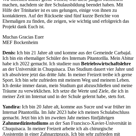
machen, nachdem sie ihre Schulausbildung beendet haben. Mit
Hilfe der Trinitarier ist es uns gelungen, einige von ihnen zu
kontaktieren. Auf der Rückseite sind fünf kurze Berichte von
Ehemaligen zu finden, die zeigen, wie wichtig und erfolgreich das
Projekt dank Euch ist.
Muchas Gracias Euer
MEF Bockenheim
Denis:
Ich bin 21 Jahre alt und komme aus der Gemeinde Carbajal.
Ich bin ein ehemaliger Schüler des Internats Pitantorilla. Mein Abitur
habe ich 2022 gemacht. Ich studiere nun
Betriebswirtschaftslehre
an der Universität in Chuquisaca. Das Studium dauert vier Jahre und
ich absolviere jetzt das dritte Jahr. In meiner Freizeit treibe ich gerne
Sport. Ich bin sehr zufrieden mit meinem Weg und meinem Leben.
Ich denke immer daran, mein Studium gut abzuschließen und meine
Träume zu verwirklichen. Ich setze die Werte und Ziele, die ich in
meiner Zeit im Internat und in der Schule gelernt habe, stets fort.
Yandira:
Ich bin 20 Jahre alt, komme aus Sucre und war früher im
Internat Pitantorilla. Im Jahr 2023 habe ich meinen Schulabschluss
gemacht. Jetzt bin ich im zweiten Jahr meines fünfjährigen
Zahnmedizinstudiums
an der San Francisco-Xavier-Universität in
Chuquisaca. In meiner Freizeit arbeite ich als chirurgische
Assistentin in einer Zahnarztpraxis. Ich bin sehr zufrieden mit