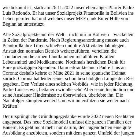
wie bekannt ist, starb am 26.11.2022 unser ehemaliger Pfarrer Padre
Luis Redondo. Er hat unser Sozialprojekt Pitantorilla in Bolivien ins
Leben gerufen hat und welches unser MEF dank Eurer Hilfe von
Beginn an unterstützt.
Alle Sozialprojekte auf der Welt – nicht nur in Bolivien – wackelten
in Zeiten der Pandemie. Nach Regierungsanordnung musste auch
Pitantorilla ihre Türen schließen und ihre Aktivitäten lahmlegen.
Anstatt den normalen Betrieb weiterzuführen, verteilten die
Trinitarier an die armen Landfamilien mit all ihren Kräften
Lebensmittel und Medikamente. Nochmals herzlichen Dank für
Eure großzügigen Spenden. Dann erkrankte auch Padre Luis an
Corona; deshalb kehrte er Mitte 2021 in seine spanische Heimat
zurück. Corona hat leider seiner schon beschädigten Lunge den Rest
gegeben. Den Verlust eines solchen Vorbilds, wie in jeder Richtung
Padre Luis es war, bedauern wir alle sehr. Aber seine Inspiration und
seine Ausdauer Hindernisse zu überwinden, überlebte ihn. Die
Nachfolger kämpfen weiter! Und wir unterstützen sie weiter nach
Kräften!
Der ursprüngliche Gründungsgedanke wurde 2022 neuen Realitäten
angepasst. Das neue Sozialmodell umfasst die ganzen Familien der
Bauern. Es geht nicht mehr nur darum, den Jugendlichen eine gute
Ausbildung anzubieten, sondern mit dem ganzen Umfeld der jungen