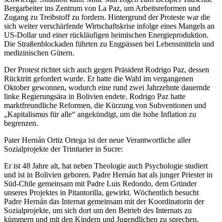
Bergarbeiter ins Zentrum von La Paz, um Arbeitsreformen und
Zugang zu Treibstoff zu fordern. Hintergrund der Proteste war die
sich weiter verschärfende Wirtschaftskrise infolge eines Mangels an
US-Dollar und einer rückläufigen heimischen Energieproduktion.
Die Straßenblockaden führten zu Engpässen bei Lebensmitteln und
medizinischen Gütern.
Der Protest richtet sich auch gegen Präsident Rodrigo Paz, dessen
Rücktritt gefordert wurde. Er hatte die Wahl im vergangenen
Oktober gewonnen, wodurch eine rund zwei Jahrzehnte dauernde
linke Regierungsära in Bolivien endete. Rodrigo Paz hatte
marktfreundliche Reformen, die Kürzung von Subventionen und
„Kapitalismus für alle“ angekündigt, um die hohe Inflation zu
begrenzen.
Pater Hernán Ortiz Ortega ist der neue Verantwortliche aller
Sozialprojekte der Trinitarier in Sucre:
Er ist 48 Jahre alt, hat neben Theologie auch Psychologie studiert
und ist in Bolivien geboren. Padre Hernán hat als junger Priester in
Süd-Chile gemeinsam mit Padre Luis Redondo, dem Gründer
unseres Projektes in Pitantorilla, gewirkt. Wöchentlich besucht
Padre Hernán das Internat gemeinsam mit der Koordinatorin der
Sozialprojekte, um sich dort um den Betrieb des Internats zu
kümmern und mit den Kindern und Jugendlichen zu sprechen.