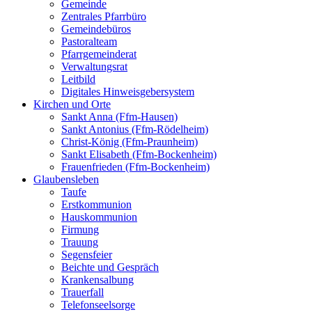
Gemeinde
Zentrales Pfarrbüro
Gemeindebüros
Pastoralteam
Pfarrgemeinderat
Verwaltungsrat
Leitbild
Digitales Hinweisgebersystem
Kirchen und Orte
Sankt Anna (Ffm-Hausen)
Sankt Antonius (Ffm-Rödelheim)
Christ-König (Ffm-Praunheim)
Sankt Elisabeth (Ffm-Bockenheim)
Frauenfrieden (Ffm-Bockenheim)
Glaubensleben
Taufe
Erstkommunion
Hauskommunion
Firmung
Trauung
Segensfeier
Beichte und Gespräch
Krankensalbung
Trauerfall
Telefonseelsorge