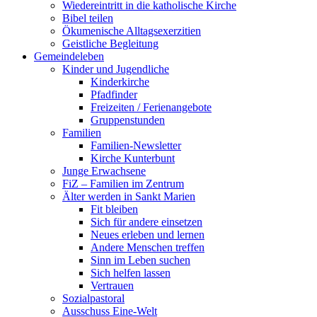
Wiedereintritt in die katholische Kirche
Bibel teilen
Ökumenische Alltagsexerzitien
Geistliche Begleitung
Gemeindeleben
Kinder und Jugendliche
Kinderkirche
Pfadfinder
Freizeiten / Ferienangebote
Gruppenstunden
Familien
Familien-Newsletter
Kirche Kunterbunt
Junge Erwachsene
FiZ – Familien im Zentrum
Älter werden in Sankt Marien
Fit bleiben
Sich für andere einsetzen
Neues erleben und lernen
Andere Menschen treffen
Sinn im Leben suchen
Sich helfen lassen
Vertrauen
Sozialpastoral
Ausschuss Eine-Welt