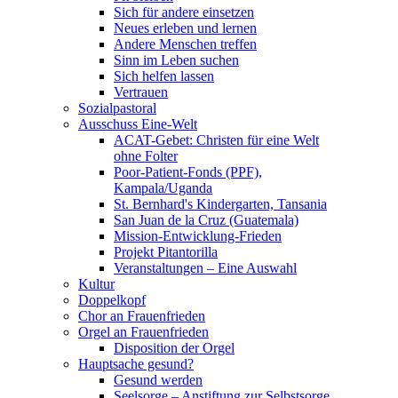
Sich für andere einsetzen
Neues erleben und lernen
Andere Menschen treffen
Sinn im Leben suchen
Sich helfen lassen
Vertrauen
Sozialpastoral
Ausschuss Eine-Welt
ACAT-Gebet: Christen für eine Welt
ohne Folter
Poor-Patient-Fonds (PPF),
Kampala/Uganda
St. Bernhard's Kindergarten, Tansania
San Juan de la Cruz (Guatemala)
Mission-Entwicklung-Frieden
Projekt Pitantorilla
Veranstaltungen – Eine Auswahl
Kultur
Doppelkopf
Chor an Frauenfrieden
Orgel an Frauenfrieden
Disposition der Orgel
Hauptsache gesund?
Gesund werden
Seelsorge – Anstiftung zur Selbstsorge