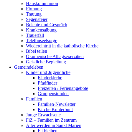
Hauskommunion
Firmung
Trauung
Segensfeier
Beichte und Gespräch
Krankensalbung
Trauerfall
Telefonseelsorge
Wiedereintritt in die katholische Kirche
Bibel teilen
Ökumenische Alltagsexerzitien
Geistliche Begleitung
Gemeindeleben
Kinder und Jugendliche
Kinderkirche
Pfadfinder
Freizeiten / Ferienangebote
Gruppenstunden
Familien
Familien-Newsletter
Kirche Kunterbunt
Junge Erwachsene
FiZ – Familien im Zentrum
Älter werden in Sankt Marien
Fit bleiben