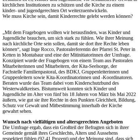
kirchlichen Institutionen zu schützen und die Kirche zu einem
kinder- und jugendgerechten Ort weiterzuentwickeln.
Wie muss Kirche sein, damit Kinderrechte gelebt werden können?
„Mit dem Fragebogen wollten wir herausfinden, was Kinder und
Jugendliche brauchen, um sich stark zu fühlen. Wie ihrer Meinung
nach kirchliche Orte sein sollen, damit sie dort ihre Rechte leben
können“, sagt Inge Rocco, Pastoralreferentin der Pfarrei St. Peter in
Ketten in Montabaur und eine der Mitinitiatorinnen der Umfrage.
Konzipiert wurde der Fragebogen von einem Team aus Pastoralen
Mitarbeiterinnen und Mitarbeitern, der Kita-Seelsorge, der
Fachstelle Familienpastoral, des BDKJ, Gruppenleiterinnen und
Gruppenleitern sowie Kita-Koordinatorinnen und -Koordinatoren.
Beraten wurde das Team dabei vom Kinderschutzbund des
Westerwaldkreises. Bistumsweit konnten sich Kinder und
Jugendliche im Alter von fünf bis 18 Jahren von März bis Mai 2022
äußern, wie gut sie ihre Rechte in den Punkten Gleichheit, Bildung,
Schutz vor Gewalt und Mitbestimmung innerhalb der Kirche
gewahrt sehen.
Wunsch nach vielfältigen und altersgerechten Angeboten
Die Umfrage ergab, dass ein Großteil der Befragten sich in ihrer
Gemeinde gemäß ihres Geschlechts, Alters und Aussehens
respektiert fühlen (92,41 Prozent) und der Meinung sind, dass sich