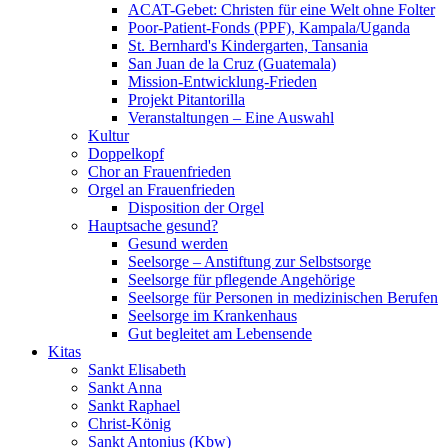
ACAT-Gebet: Christen für eine Welt ohne Folter
Poor-Patient-Fonds (PPF), Kampala/Uganda
St. Bernhard's Kindergarten, Tansania
San Juan de la Cruz (Guatemala)
Mission-Entwicklung-Frieden
Projekt Pitantorilla
Veranstaltungen – Eine Auswahl
Kultur
Doppelkopf
Chor an Frauenfrieden
Orgel an Frauenfrieden
Disposition der Orgel
Hauptsache gesund?
Gesund werden
Seelsorge – Anstiftung zur Selbstsorge
Seelsorge für pflegende Angehörige
Seelsorge für Personen in medizinischen Berufen
Seelsorge im Krankenhaus
Gut begleitet am Lebensende
Kitas
Sankt Elisabeth
Sankt Anna
Sankt Raphael
Christ-König
Sankt Antonius (Kbw)