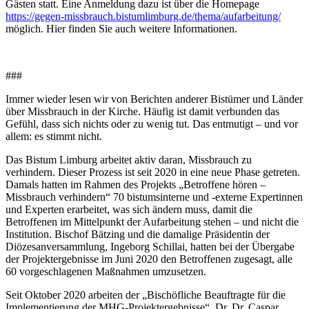
Gästen statt. Eine Anmeldung dazu ist über die Homepage
https://gegen-missbrauch.bistumlimburg.de/thema/aufarbeitung/
möglich. Hier finden Sie auch weitere Informationen.
###
Immer wieder lesen wir von Berichten anderer Bistümer und Länder
über Missbrauch in der Kirche. Häufig ist damit verbunden das
Gefühl, dass sich nichts oder zu wenig tut. Das entmutigt – und vor
allem: es stimmt nicht.
Das Bistum Limburg arbeitet aktiv daran, Missbrauch zu
verhindern. Dieser Prozess ist seit 2020 in eine neue Phase getreten.
Damals hatten im Rahmen des Projekts „Betroffene hören –
Missbrauch verhindern“ 70 bistumsinterne und -externe Expertinnen
und Experten erarbeitet, was sich ändern muss, damit die
Betroffenen im Mittelpunkt der Aufarbeitung stehen – und nicht die
Institution. Bischof Bätzing und die damalige Präsidentin der
Diözesanversammlung, Ingeborg Schillai, hatten bei der Übergabe
der Projektergebnisse im Juni 2020 den Betroffenen zugesagt, alle
60 vorgeschlagenen Maßnahmen umzusetzen.
Seit Oktober 2020 arbeiten der „Bischöfliche Beauftragte für die
Implementierung der MHG-Projektergebnisse“, Dr. Dr. Caspar