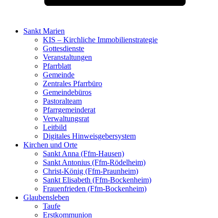
Sankt Marien
KIS – Kirchliche Immobilienstrategie
Gottesdienste
Veranstaltungen
Pfarrblatt
Gemeinde
Zentrales Pfarrbüro
Gemeindebüros
Pastoralteam
Pfarrgemeinderat
Verwaltungsrat
Leitbild
Digitales Hinweisgebersystem
Kirchen und Orte
Sankt Anna (Ffm-Hausen)
Sankt Antonius (Ffm-Rödelheim)
Christ-König (Ffm-Praunheim)
Sankt Elisabeth (Ffm-Bockenheim)
Frauenfrieden (Ffm-Bockenheim)
Glaubensleben
Taufe
Erstkommunion