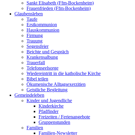
Sankt Elisabeth (Ffm-Bockenheim)
Frauenfrieden (Ffm-Bockenheim)
Glaubensleben
Taufe
Erstkommunion
Hauskommunion
Firmung
Trauung
Segensfeier
Beichte und Gespräch
Krankensalbung
Trauerfall
Telefonseelsorge
Wiedereintritt in die katholische Kirche
Bibel teilen
Ökumenische Alltagsexerzitien
Geistliche Begleitung
Gemeindeleben
Kinder und Jugendliche
Kinderkirche
Pfadfinder
Freizeiten / Ferienangebote
Gruppenstunden
Familien
Familien-Newsletter