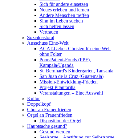
Sich für andere einsetzen
Neues erleben und lernen
Andere Menschen treffen
Sinn im Leben suchen
Sich helfen lassen
Vertrauen
Sozialpastoral
Ausschuss Eine-Welt
ACAT-Gebet: Christen für eine Welt
ohne Folter
Poor-Patient-Fonds (PPF),
Kampala/Uganda
St. Bernhard's Kindergarten, Tansania
San Juan de la Cruz (Guatemala)
Mission-Entwicklung-Frieden
Projekt Pitantorilla
Veranstaltungen – Eine Auswahl
Kultur
Doppelkopf
Chor an Frauenfrieden
Orgel an Frauenfrieden
Disposition der Orgel
Hauptsache gesund?
Gesund werden
Seelsorge – Anstiftung zur Selbstsorge