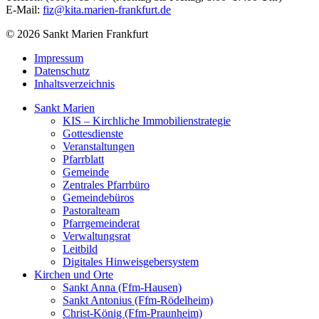
E-Mail:
fiz@kita.marien-frankfurt.de
© 2026 Sankt Marien Frankfurt
Impressum
Datenschutz
Inhaltsverzeichnis
Sankt Marien
KIS – Kirchliche Immobilienstrategie
Gottesdienste
Veranstaltungen
Pfarrblatt
Gemeinde
Zentrales Pfarrbüro
Gemeindebüros
Pastoralteam
Pfarrgemeinderat
Verwaltungsrat
Leitbild
Digitales Hinweisgebersystem
Kirchen und Orte
Sankt Anna (Ffm-Hausen)
Sankt Antonius (Ffm-Rödelheim)
Christ-König (Ffm-Praunheim)