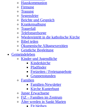
Hauskommunion
Firmung
Trauung
Segensfeier
Beichte und Gespräch
Krankensalbung
Trauerfall
Telefonseelsorge
Wiedereintritt in die katholische Kirche
Bibel teilen
Ökumenische Alltagsexerzitien
Geistliche Begleitung
Gemeindeleben
Kinder und Jugendliche
Kinderkirche
Pfadfinder
Freizeiten / Ferienangebote
Gruppenstunden
Familien
Familien-Newsletter
Kirche Kunterbunt
Junge Erwachsene
FiZ – Familien im Zentrum
Älter werden in Sankt Marien
Fit bleiben