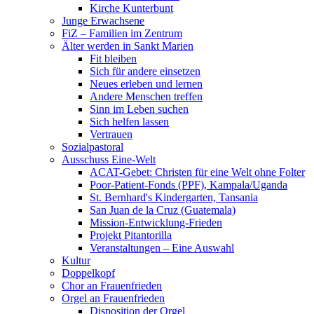
Kirche Kunterbunt
Junge Erwachsene
FiZ – Familien im Zentrum
Älter werden in Sankt Marien
Fit bleiben
Sich für andere einsetzen
Neues erleben und lernen
Andere Menschen treffen
Sinn im Leben suchen
Sich helfen lassen
Vertrauen
Sozialpastoral
Ausschuss Eine-Welt
ACAT-Gebet: Christen für eine Welt ohne Folter
Poor-Patient-Fonds (PPF), Kampala/Uganda
St. Bernhard's Kindergarten, Tansania
San Juan de la Cruz (Guatemala)
Mission-Entwicklung-Frieden
Projekt Pitantorilla
Veranstaltungen – Eine Auswahl
Kultur
Doppelkopf
Chor an Frauenfrieden
Orgel an Frauenfrieden
Disposition der Orgel