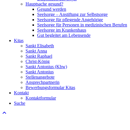
Hauptsache gesund?
Gesund werden
Seelsorge – Anstiftung zur Selbstsorge
Seelsorge für pflegende Angehörige
Seelsorge für Personen in medizinischen Berufen
Seelsorge im Krankenhaus
Gut begleitet am Lebensende
Kitas
Sankt Elisabeth
Sankt Anna
Sankt Raphael
Christ-König
Sankt Antonius (Kbw)
Sankt Antonius
Stellenangebote
Ansprechpartnerin
Bewerbungsformular Kitas
Kontakt
Kontaktformular
Suche