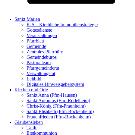
Sankt Marien
KIS – Kirchliche Immobilienstrategie
Gottesdienste
Veranstaltungen
Pfarrblatt
Gemeinde
Zentrales Pfarrbüro
Gemeindebüros
Pastoralteam
Pfarrgemeinderat
Verwaltungsrat
Leitbild
Digitales Hinweisgebersystem
Kirchen und Orte
Sankt Anna (Ffm-Hausen)
Sankt Antonius (Ffm-Rödelheim)
Christ-König (Ffm-Praunheim)
Sankt Elisabeth (Ffm-Bockenheim)
Frauenfrieden (Ffm-Bockenheim)
Glaubensleben
Taufe
Erstkommunion