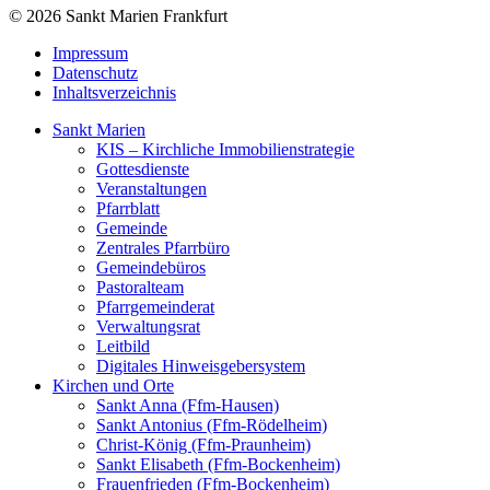
© 2026 Sankt Marien Frankfurt
Impressum
Datenschutz
Inhaltsverzeichnis
Sankt Marien
KIS – Kirchliche Immobilienstrategie
Gottesdienste
Veranstaltungen
Pfarrblatt
Gemeinde
Zentrales Pfarrbüro
Gemeindebüros
Pastoralteam
Pfarrgemeinderat
Verwaltungsrat
Leitbild
Digitales Hinweisgebersystem
Kirchen und Orte
Sankt Anna (Ffm-Hausen)
Sankt Antonius (Ffm-Rödelheim)
Christ-König (Ffm-Praunheim)
Sankt Elisabeth (Ffm-Bockenheim)
Frauenfrieden (Ffm-Bockenheim)