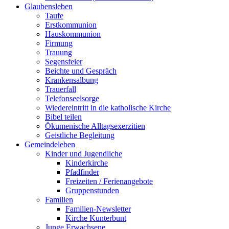
Glaubensleben
Taufe
Erstkommunion
Hauskommunion
Firmung
Trauung
Segensfeier
Beichte und Gespräch
Krankensalbung
Trauerfall
Telefonseelsorge
Wiedereintritt in die katholische Kirche
Bibel teilen
Ökumenische Alltagsexerzitien
Geistliche Begleitung
Gemeindeleben
Kinder und Jugendliche
Kinderkirche
Pfadfinder
Freizeiten / Ferienangebote
Gruppenstunden
Familien
Familien-Newsletter
Kirche Kunterbunt
Junge Erwachsene