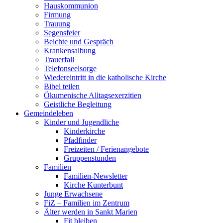
Hauskommunion
Firmung
Trauung
Segensfeier
Beichte und Gespräch
Krankensalbung
Trauerfall
Telefonseelsorge
Wiedereintritt in die katholische Kirche
Bibel teilen
Ökumenische Alltagsexerzitien
Geistliche Begleitung
Gemeindeleben
Kinder und Jugendliche
Kinderkirche
Pfadfinder
Freizeiten / Ferienangebote
Gruppenstunden
Familien
Familien-Newsletter
Kirche Kunterbunt
Junge Erwachsene
FiZ – Familien im Zentrum
Älter werden in Sankt Marien
Fit bleiben