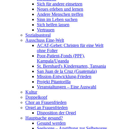
Sich für andere einsetzen
Neues erleben und lernen
Andere Menschen treffen
Sinn im Leben suchen
Sich helfen lassen
Vertrauen
Sozialpastoral
Ausschuss Eine-Welt
ACAT-Gebet: Christen für eine Welt
ohne Folter
Poor-Patient-Fonds (PPF),
Kampala/Uganda
St. Bernhard's Kindergarten, Tansania
San Juan de la Cruz (Guatemala)
Mission-Entwicklung-Frieden
Projekt Pitantorilla
Veranstaltungen – Eine Auswahl
Kultur
Doppelkopf
Chor an Frauenfrieden
Orgel an Frauenfrieden
Disposition der Orgel
Hauptsache gesund?
Gesund werden
Seelsorge – Anstiftung zur Selbstsorge