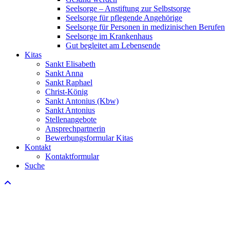
Seelsorge – Anstiftung zur Selbstsorge
Seelsorge für pflegende Angehörige
Seelsorge für Personen in medizinischen Berufen
Seelsorge im Krankenhaus
Gut begleitet am Lebensende
Kitas
Sankt Elisabeth
Sankt Anna
Sankt Raphael
Christ-König
Sankt Antonius (Kbw)
Sankt Antonius
Stellenangebote
Ansprechpartnerin
Bewerbungsformular Kitas
Kontakt
Kontaktformular
Suche