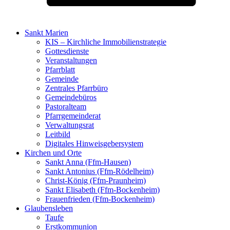
Sankt Marien
KIS – Kirchliche Immobilienstrategie
Gottesdienste
Veranstaltungen
Pfarrblatt
Gemeinde
Zentrales Pfarrbüro
Gemeindebüros
Pastoralteam
Pfarrgemeinderat
Verwaltungsrat
Leitbild
Digitales Hinweisgebersystem
Kirchen und Orte
Sankt Anna (Ffm-Hausen)
Sankt Antonius (Ffm-Rödelheim)
Christ-König (Ffm-Praunheim)
Sankt Elisabeth (Ffm-Bockenheim)
Frauenfrieden (Ffm-Bockenheim)
Glaubensleben
Taufe
Erstkommunion