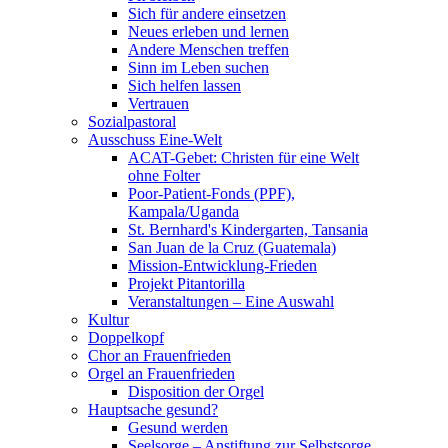
Sich für andere einsetzen
Neues erleben und lernen
Andere Menschen treffen
Sinn im Leben suchen
Sich helfen lassen
Vertrauen
Sozialpastoral
Ausschuss Eine-Welt
ACAT-Gebet: Christen für eine Welt
ohne Folter
Poor-Patient-Fonds (PPF),
Kampala/Uganda
St. Bernhard's Kindergarten, Tansania
San Juan de la Cruz (Guatemala)
Mission-Entwicklung-Frieden
Projekt Pitantorilla
Veranstaltungen – Eine Auswahl
Kultur
Doppelkopf
Chor an Frauenfrieden
Orgel an Frauenfrieden
Disposition der Orgel
Hauptsache gesund?
Gesund werden
Seelsorge – Anstiftung zur Selbstsorge