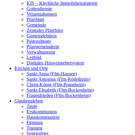
KIS – Kirchliche Immobilienstrategie
Gottesdienste
Veranstaltungen
Pfarrblatt
Gemeinde
Zentrales Pfarrbüro
Gemeindebüros
Pastoralteam
Pfarrgemeinderat
Verwaltungsrat
Leitbild
Digitales Hinweisgebersystem
Kirchen und Orte
Sankt Anna (Ffm-Hausen)
Sankt Antonius (Ffm-Rödelheim)
Christ-König (Ffm-Praunheim)
Sankt Elisabeth (Ffm-Bockenheim)
Frauenfrieden (Ffm-Bockenheim)
Glaubensleben
Taufe
Erstkommunion
Hauskommunion
Firmung
Trauung
Segensfeier