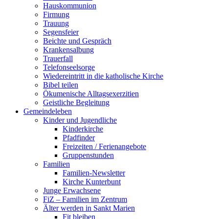
Hauskommunion
Firmung
Trauung
Segensfeier
Beichte und Gespräch
Krankensalbung
Trauerfall
Telefonseelsorge
Wiedereintritt in die katholische Kirche
Bibel teilen
Ökumenische Alltagsexerzitien
Geistliche Begleitung
Gemeindeleben
Kinder und Jugendliche
Kinderkirche
Pfadfinder
Freizeiten / Ferienangebote
Gruppenstunden
Familien
Familien-Newsletter
Kirche Kunterbunt
Junge Erwachsene
FiZ – Familien im Zentrum
Älter werden in Sankt Marien
Fit bleiben