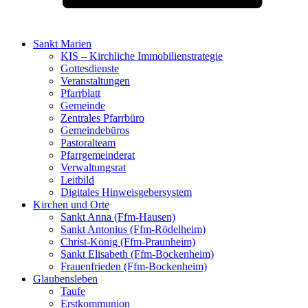
Sankt Marien
KIS – Kirchliche Immobilienstrategie
Gottesdienste
Veranstaltungen
Pfarrblatt
Gemeinde
Zentrales Pfarrbüro
Gemeindebüros
Pastoralteam
Pfarrgemeinderat
Verwaltungsrat
Leitbild
Digitales Hinweisgebersystem
Kirchen und Orte
Sankt Anna (Ffm-Hausen)
Sankt Antonius (Ffm-Rödelheim)
Christ-König (Ffm-Praunheim)
Sankt Elisabeth (Ffm-Bockenheim)
Frauenfrieden (Ffm-Bockenheim)
Glaubensleben
Taufe
Erstkommunion