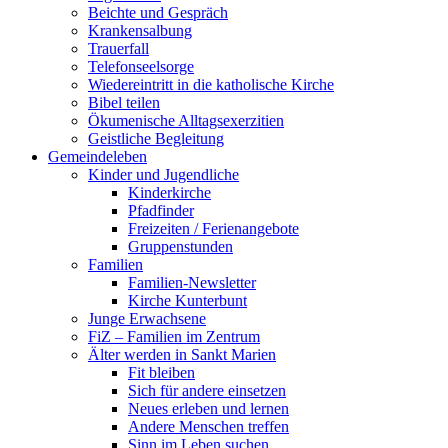
Beichte und Gespräch
Krankensalbung
Trauerfall
Telefonseelsorge
Wiedereintritt in die katholische Kirche
Bibel teilen
Ökumenische Alltagsexerzitien
Geistliche Begleitung
Gemeindeleben
Kinder und Jugendliche
Kinderkirche
Pfadfinder
Freizeiten / Ferienangebote
Gruppenstunden
Familien
Familien-Newsletter
Kirche Kunterbunt
Junge Erwachsene
FiZ – Familien im Zentrum
Älter werden in Sankt Marien
Fit bleiben
Sich für andere einsetzen
Neues erleben und lernen
Andere Menschen treffen
Sinn im Leben suchen