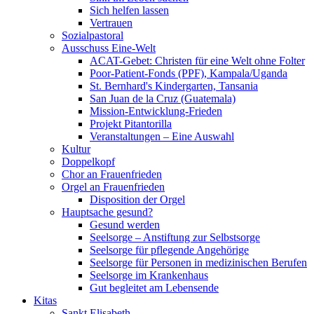
Sich helfen lassen
Vertrauen
Sozialpastoral
Ausschuss Eine-Welt
ACAT-Gebet: Christen für eine Welt ohne Folter
Poor-Patient-Fonds (PPF), Kampala/Uganda
St. Bernhard's Kindergarten, Tansania
San Juan de la Cruz (Guatemala)
Mission-Entwicklung-Frieden
Projekt Pitantorilla
Veranstaltungen – Eine Auswahl
Kultur
Doppelkopf
Chor an Frauenfrieden
Orgel an Frauenfrieden
Disposition der Orgel
Hauptsache gesund?
Gesund werden
Seelsorge – Anstiftung zur Selbstsorge
Seelsorge für pflegende Angehörige
Seelsorge für Personen in medizinischen Berufen
Seelsorge im Krankenhaus
Gut begleitet am Lebensende
Kitas
Sankt Elisabeth